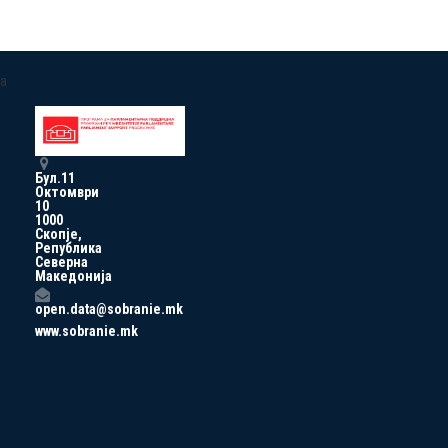
a
Бул.11
Октомври
10
1000
Скопје,
Република
Северна
Македонија
open.data@sobranie.mk
www.sobranie.mk