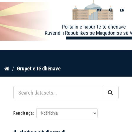
MK
AL
EN
Toggle
Portalin e hapur të të dhënave
naviga
Kuvendi i Republikës së Maqedonisë së V
Kalo
Grupet e të dhënave
te
përmbajtja
Rendit nga