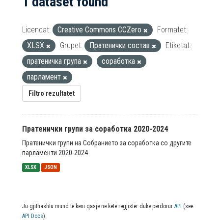
1 dataset found
Licencat:
Creative Commons CCZero
Formatet:
XLSX
Grupet:
Пратенички состав
Etiketat:
пратеничка група
соработка
парламент
Filtro rezultatet
Пратенички групи за соработка 2020-2024
Пратенички групи на Собранието за соработка со другите
парламенти 2020-2024
XLSX
JSON
Ju gjithashtu mund të keni qasje në këtë regjistër duke përdorur
API
(see
API Docs
).