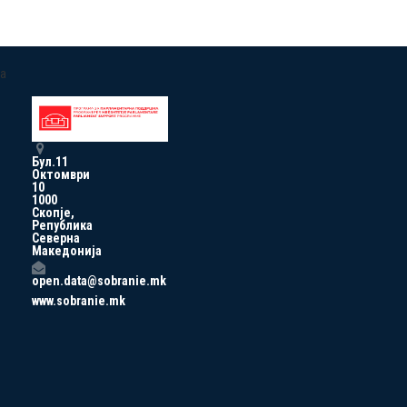
a
Бул.11
Октомври
10
1000
Скопје,
Република
Северна
Македонија
open.data@sobranie.mk
www.sobranie.mk