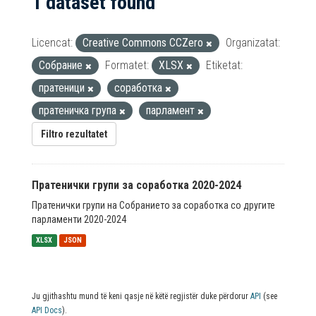
1 dataset found
Licencat:
Creative Commons CCZero
Organizatat:
Собрание
Formatet:
XLSX
Etiketat:
пратеници
соработка
пратеничка група
парламент
Filtro rezultatet
Пратенички групи за соработка 2020-2024
Пратенички групи на Собранието за соработка со другите
парламенти 2020-2024
XLSX
JSON
Ju gjithashtu mund të keni qasje në këtë regjistër duke përdorur
API
(see
API Docs
).