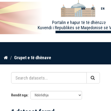
MK
AL
EN
Toggle
Portalin e hapur të të dhënave
naviga
Kuvendi i Republikës së Maqedonisë së V
Kalo
Grupet e të dhënave
te
përmbajtja
Rendit nga