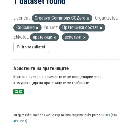
1 dataset found
Licencat:
Creative Commons CCZero
Organizatat:
Собрание
Grupet:
Пратенички состав
Etiketat:
пратеници
асистент
Filtro rezultatet
Асистенти на пратениците
Контакт листа на асистентите во канцелариите за
комуникација на пратениците со граѓаните
XLSX
Ju gjithashtu mund të keni qasje në këtë regjistër duke përdorur
API
(see
API Docs
).