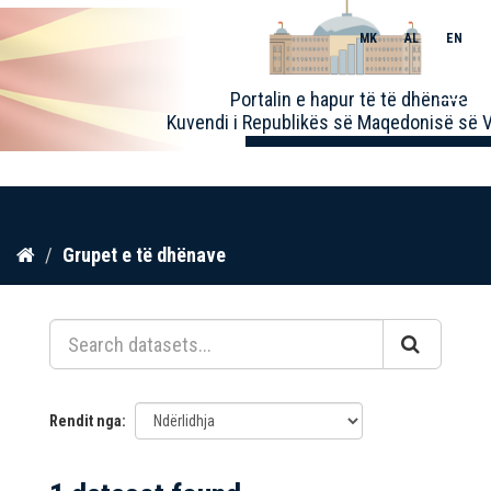
MK
AL
EN
Toggle
Portalin e hapur të të dhënave
naviga
Kuvendi i Republikës së Maqedonisë së V
Kalo
Grupet e të dhënave
te
përmbajtja
Rendit nga