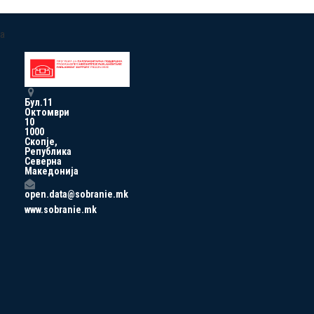
a
Бул.11
Октомври
10
1000
Скопје,
Република
Северна
Македонија
open.data@sobranie.mk
www.sobranie.mk