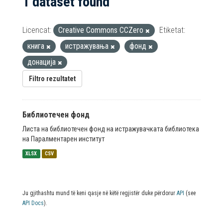
1 dataset found
Licencat:
Creative Commons CCZero
Etiketat:
книга
истражувања
фонд
донација
Filtro rezultatet
Библиотечен фонд
Листа на библиотечен фонд на истражувачката библиотека
на Паралментарен институт
XLSX
CSV
Ju gjithashtu mund të keni qasje në këtë regjistër duke përdorur
API
(see
API Docs
).