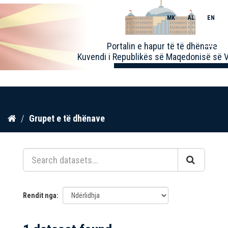
MK
AL
EN
Toggle
Portalin e hapur të të dhënave
naviga
Kuvendi i Republikës së Maqedonisë së V
Kalo
Grupet e të dhënave
te
përmbajtja
Rendit nga