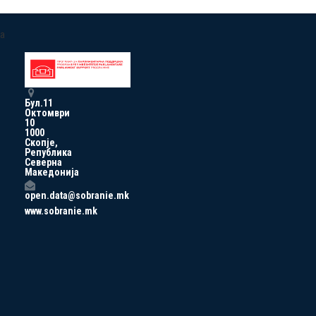
a
Бул.11
Октомври
10
1000
Скопје,
Република
Северна
Македонија
open.data@sobranie.mk
www.sobranie.mk