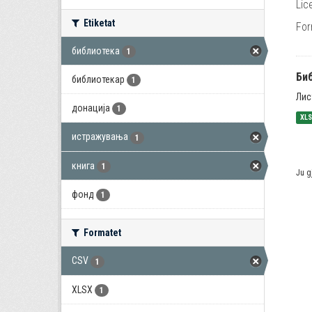
Lic
Etiketat
For
библиотека
1
Би
библиотекар
1
Лис
донација
1
XL
истражувања
1
книга
1
Ju g
фонд
1
Formatet
CSV
1
XLSX
1