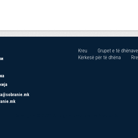
Kreu
Grupet e të dhënave
Kërkesë për të dhëna
Rre
ри
ка
нија
ta@sobranie.mk
ranie.mk
Copyrights © 2021 All Rights Reserved by Asseco SEE.