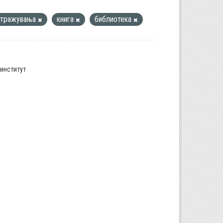
стражувања
книга
библиотека
институт