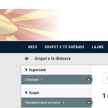
KREU
GRUPET E TË DHËNAVE
LAJME
Kalo
Grupet e të dhënave
te
përmbajtja
Organizatat
Собрание
1
Grupet
1
Парламентарен институт
1