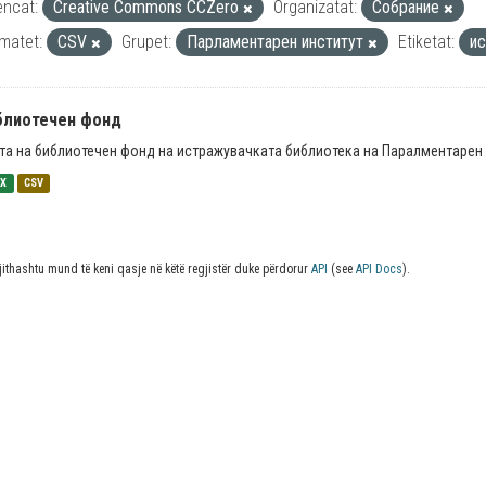
encat:
Creative Commons CCZero
Organizatat:
Собрание
matet:
CSV
Grupet:
Парламентарен институт
Etiketat:
и
блиотечен фонд
та на библиотечен фонд на истражувачката библиотека на Паралментарен 
SX
CSV
jithashtu mund të keni qasje në këtë regjistër duke përdorur
API
(see
API Docs
).