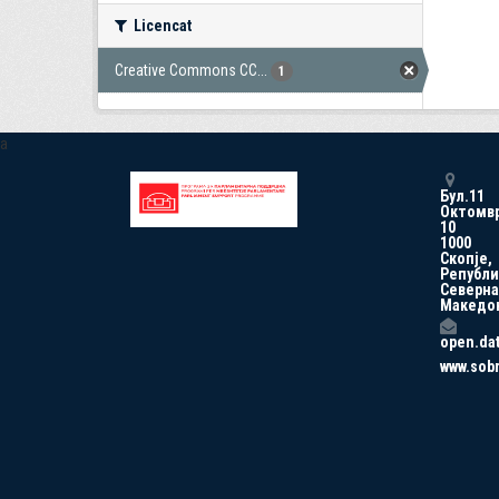
Licencat
Creative Commons CC...
1
a
Бул.11
Октомв
10
1000
Скопје,
Републи
Северна
Македо
open.da
www.sob