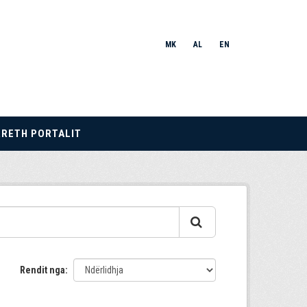
MK
AL
EN
RRETH PORTALIT
Rendit nga