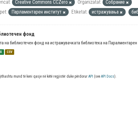
encat:
Creative Commons CCZero
Organizatat:
Собрание
pet:
Парламентарен институт
Etiketat:
истражувања
би
блиотечен фонд
та на библиотечен фонд на истражувачката библиотека на Паралментарен 
SX
CSV
jithashtu mund të keni qasje në këtë regjistër duke përdorur
API
(see
API Docs
).