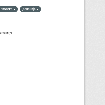
блиотека
донација
институт