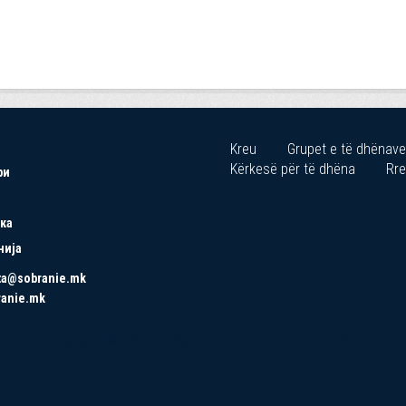
Kreu
Grupet e të dhënave
Kërkesë për të dhëna
Rre
ри
ка
нија
ta@sobranie.mk
ranie.mk
Copyrights © 2021 All Rights Reserved by Asseco SEE.