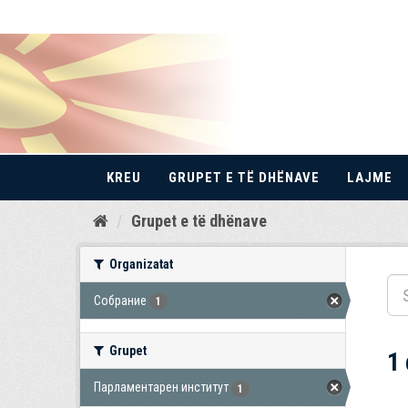
KREU
GRUPET E TË DHËNAVE
LAJME
Kalo
Grupet e të dhënave
te
përmbajtja
Organizatat
Собрание
1
Grupet
1
Парламентарен институт
1