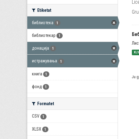
Lic
Etiketat
Gru
библиотека
1
Би
библиотекар
1
Лис
донација
1
XL
истражувања
1
книга
1
Ju g
фонд
1
Formatet
CSV
1
XLSX
1