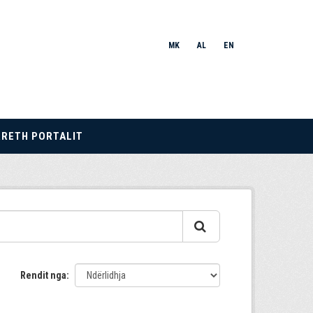
MK
AL
EN
RRETH PORTALIT
Rendit nga