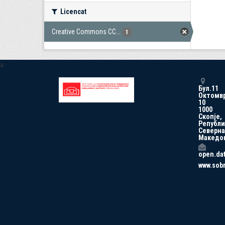
Licencat
Creative Commons CC...
1
a
Бул.11
Октомв
10
1000
Скопје,
Републи
Северна
Македо
open.da
www.sob