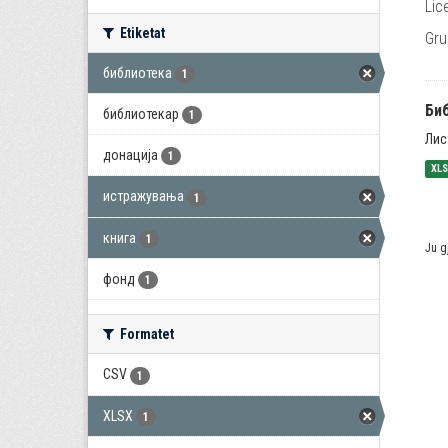
Lic
Etiketat
Gru
библиотека
1
Би
библиотекар
1
Лис
донација
1
XL
истражувања
1
книга
1
Ju g
фонд
1
Formatet
CSV
1
XLSX
1