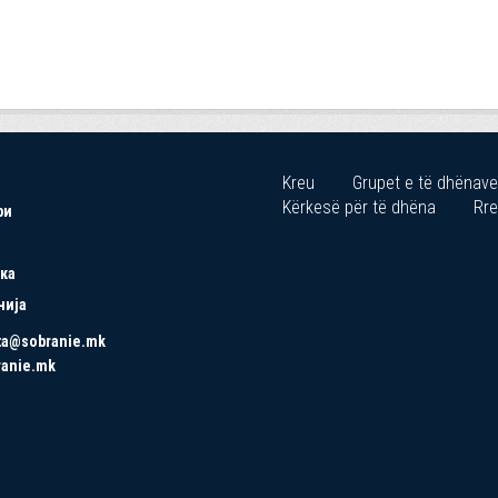
Kreu
Grupet e të dhënave
Kërkesë për të dhëna
Rre
ри
ка
нија
ta@sobranie.mk
ranie.mk
Copyrights © 2021 All Rights Reserved by Asseco SEE.