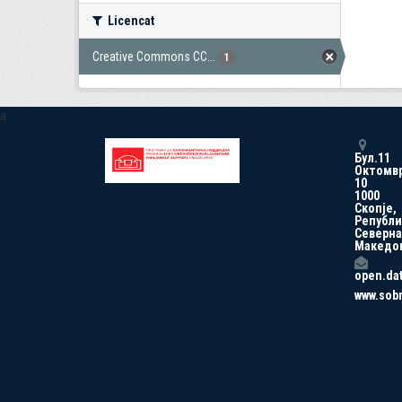
Licencat
Creative Commons CC...
1
a
Бул.11
Октомв
10
1000
Скопје,
Републи
Северна
Македо
open.da
www.sob