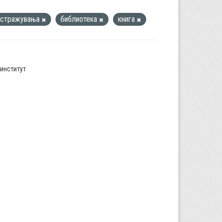
истражувања
библиотека
книга
институт