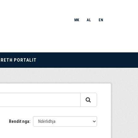
MK
AL
EN
RRETH PORTALIT
Rendit nga