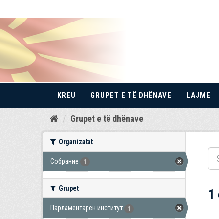
KREU
GRUPET E TË DHËNAVE
LAJME
Kalo
Grupet e të dhënave
te
përmbajtja
Organizatat
Собрание
1
Grupet
1
Парламентарен институт
1