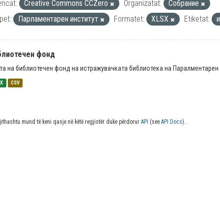
encat:
Creative Commons CCZero
Organizatat:
Собрание
pet:
Парламентарен институт
Formatet:
XLSX
Etiketat:
блиотечен фонд
та на библиотечен фонд на истражувачката библиотека на Паралментарен 
SX
CSV
jithashtu mund të keni qasje në këtë regjistër duke përdorur
API
(see
API Docs
).