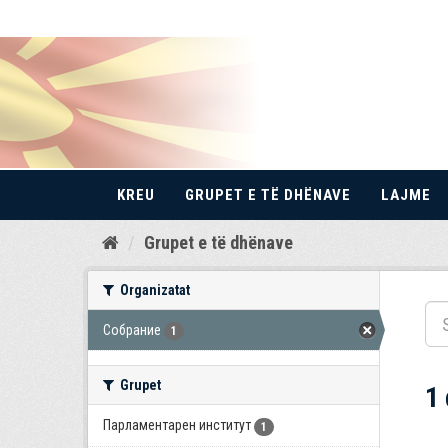
KREU
GRUPET E TË DHËNAVE
LAJME
Kalo
Grupet e të dhënave
te
përmbajtja
Organizatat
Собрание
1
Grupet
1
Парламентарен институт
1