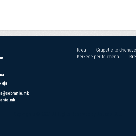
Kreu
Grupet e të dhënave
Kërkesë për të dhëna
Rre
ри
ка
нија
ta@sobranie.mk
ranie.mk
Copyrights © 2021 All Rights Reserved by Asseco SEE.