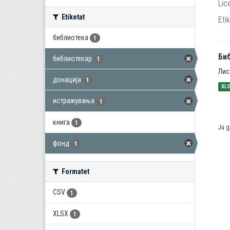
Lic
Etiketat
Eti
библиотека
1
Би
библиотекар
1
Лис
донација
1
XL
истражувања
1
книга
1
Ju g
фонд
1
Formatet
CSV
1
XLSX
1