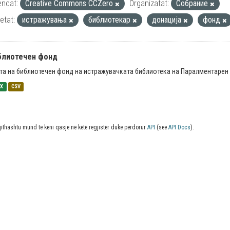
encat:
Creative Commons CCZero
Organizatat:
Собрание
ketat:
истражувања
библиотекар
донација
фонд
блиотечен фонд
та на библиотечен фонд на истражувачката библиотека на Паралментарен 
SX
CSV
jithashtu mund të keni qasje në këtë regjistër duke përdorur
API
(see
API Docs
).