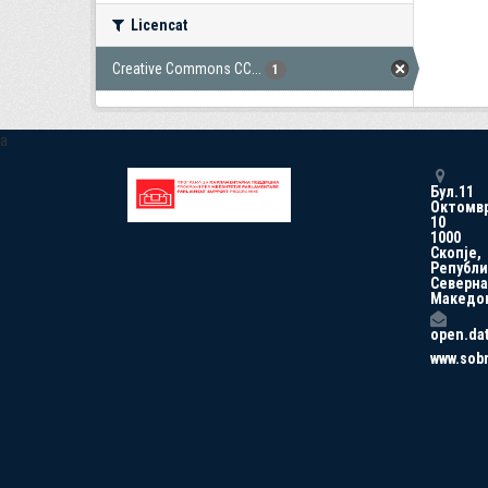
Licencat
Creative Commons CC...
1
a
Бул.11
Октомв
10
1000
Скопје,
Републи
Северна
Македо
open.da
www.sob