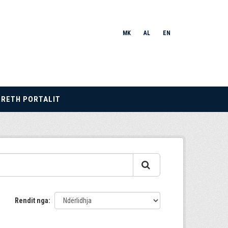
MK
AL
EN
RRETH PORTALIT
Rendit nga