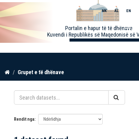
MK
AL
EN
Toggle
Portalin e hapur të të dhënave
naviga
Kuvendi i Republikës së Maqedonisë së V
Kalo
Grupet e të dhënave
te
përmbajtja
Rendit nga