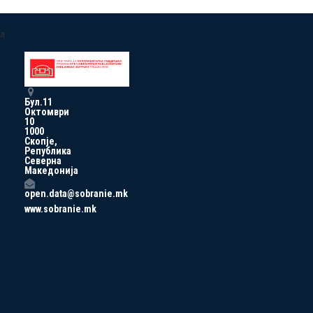
a
Бул.11
Октомври
10
1000
Скопје,
Република
Северна
Македонија
open.data@sobranie.mk
www.sobranie.mk