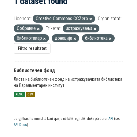
1 dataset found
Licencat:
Creative Commons CCZero
Organizatat:
Собрание
Etiketat:
истражувања
библиотекар
донација
библиотека
Filtro rezultatet
Библиотечен фонд
Листа на библиотечен фонд на истражувачката библиотека
на Паралментарен институт
XLSX
CSV
Ju gjithashtu mund të keni qasje në këtë regjistër duke përdorur
API
(see
API Docs
).