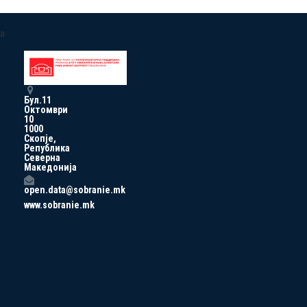
a
Бул.11
Октомври
10
1000
Скопје,
Република
Северна
Македонија
open.data@sobranie.mk
www.sobranie.mk