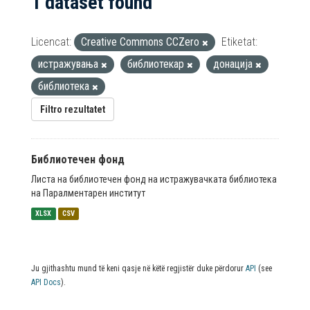
1 dataset found
Licencat:
Creative Commons CCZero
Etiketat:
истражувања
библиотекар
донација
библиотека
Filtro rezultatet
Библиотечен фонд
Листа на библиотечен фонд на истражувачката библиотека
на Паралментарен институт
XLSX
CSV
Ju gjithashtu mund të keni qasje në këtë regjistër duke përdorur
API
(see
API Docs
).