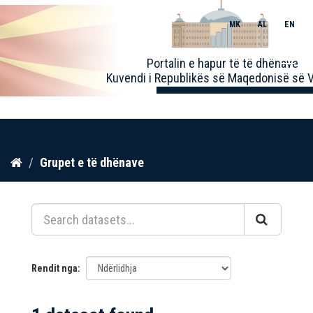
MK
AL
EN
Toggle
Portalin e hapur të të dhënave
naviga
Kuvendi i Republikës së Maqedonisë së V
Kalo
Grupet e të dhënave
te
përmbajtja
Rendit nga