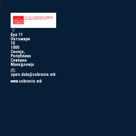
a
Бул.11
Октомври
10
1000
Скопје,
Република
Северна
Македонија
open.data@sobranie.mk
www.sobranie.mk