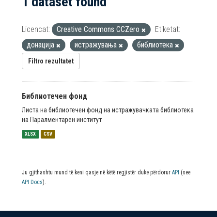
1 dataset found
Licencat:
Creative Commons CCZero
Etiketat:
донација
истражувања
библиотека
Filtro rezultatet
Библиотечен фонд
Листа на библиотечен фонд на истражувачката библиотека
на Паралментарен институт
XLSX
CSV
Ju gjithashtu mund të keni qasje në këtë regjistër duke përdorur
API
(see
API Docs
).