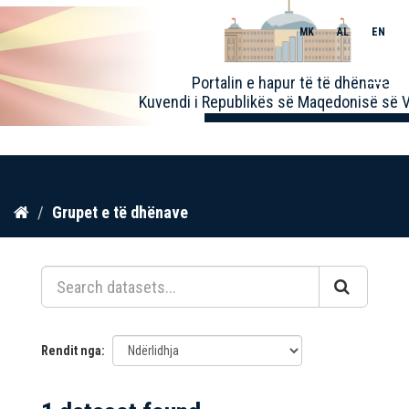
MK
AL
EN
Toggle
Portalin e hapur të të dhënave
naviga
Kuvendi i Republikës së Maqedonisë së V
Kalo
Grupet e të dhënave
te
përmbajtja
Rendit nga