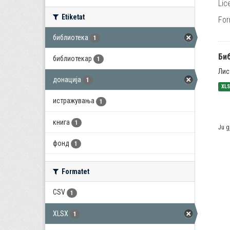
Lic
Etiketat
For
библиотека
1
Би
библиотекар
1
Лис
донација
1
XL
истражувања
1
книга
1
Ju g
фонд
1
Formatet
CSV
1
XLSX
1