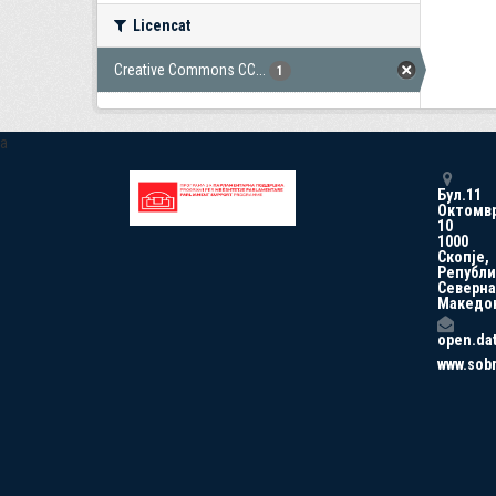
Licencat
Creative Commons CC...
1
a
Бул.11
Октомв
10
1000
Скопје,
Републи
Северна
Македо
open.da
www.sob