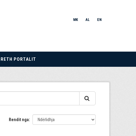
MK
AL
EN
RRETH PORTALIT
Rendit nga