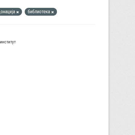
донација
библиотека
институт