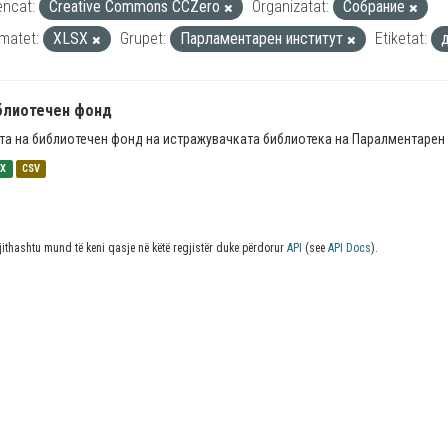
encat:
Creative Commons CCZero
Organizatat:
Собрание
matet:
XLSX
Grupet:
Парламентарен институт
Etiketat:
блиотечен фонд
та на библиотечен фонд на истражувачката библиотека на Паралментарен 
SX
CSV
jithashtu mund të keni qasje në këtë regjistër duke përdorur
API
(see
API Docs
).