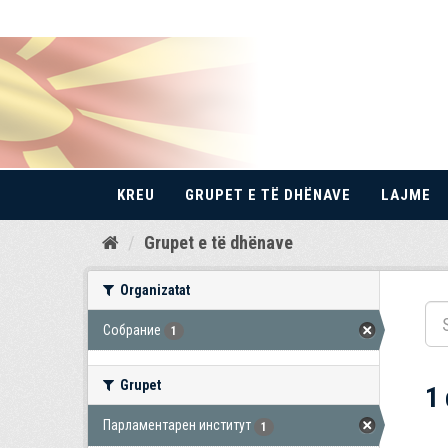
KREU
GRUPET E TË DHËNAVE
LAJME
Kalo
Grupet e të dhënave
te
përmbajtja
Organizatat
Собрание
1
Grupet
1
Парламентарен институт
1