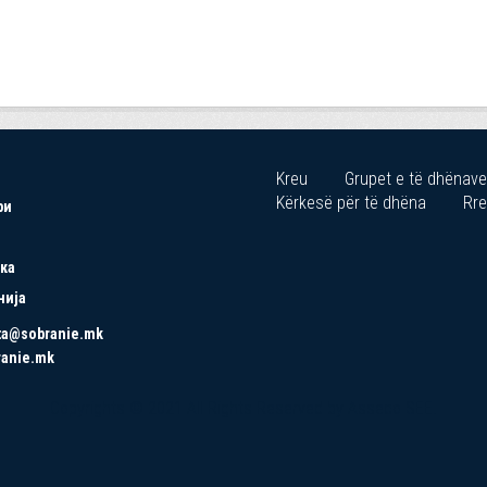
Kreu
Grupet e të dhënave
Kërkesë për të dhëna
Rre
ри
ка
нија
ta@sobranie.mk
ranie.mk
Copyrights © 2021 All Rights Reserved by Asseco SEE.