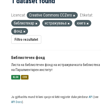
1 dataset found
Licencat:
Creative Commons CCZero
Etiketat:
библиотекар
истражувања
книга
фонд
Filtro rezultatet
Библиотечен фонд
Листа на библиотечен фонд на истражувачката библиотека
на Паралментарен институт
XLSX
CSV
Ju gjithashtu mund të keni qasje në këtë regjistër duke përdorur
API
(see
API Docs
).