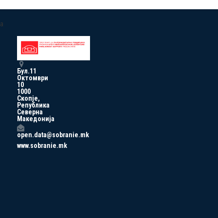
a
Бул.11
Октомври
10
1000
Скопје,
Република
Северна
Македонија
open.data@sobranie.mk
www.sobranie.mk