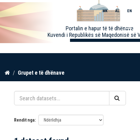
MK
AL
EN
Toggle
Portalin e hapur të të dhënave
naviga
Kuvendi i Republikës së Maqedonisë së V
Kalo
Grupet e të dhënave
te
përmbajtja
Rendit nga