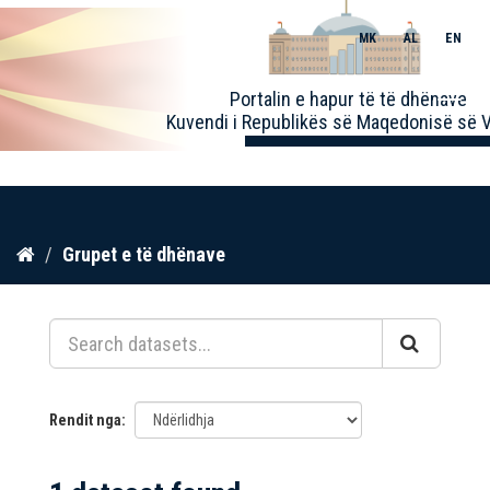
MK
AL
EN
Toggle
Portalin e hapur të të dhënave
naviga
Kuvendi i Republikës së Maqedonisë së V
Kalo
Grupet e të dhënave
te
përmbajtja
Rendit nga