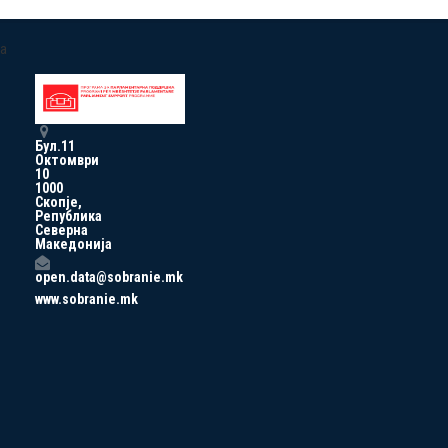
a
Бул.11
Октомври
10
1000
Скопје,
Република
Северна
Македонија
open.data@sobranie.mk
www.sobranie.mk