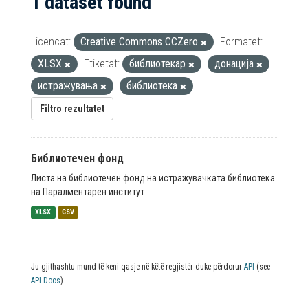
1 dataset found
Licencat:
Creative Commons CCZero
Formatet:
XLSX
Etiketat:
библиотекар
донација
истражувања
библиотека
Filtro rezultatet
Библиотечен фонд
Листа на библиотечен фонд на истражувачката библиотека
на Паралментарен институт
XLSX
CSV
Ju gjithashtu mund të keni qasje në këtë regjistër duke përdorur
API
(see
API Docs
).