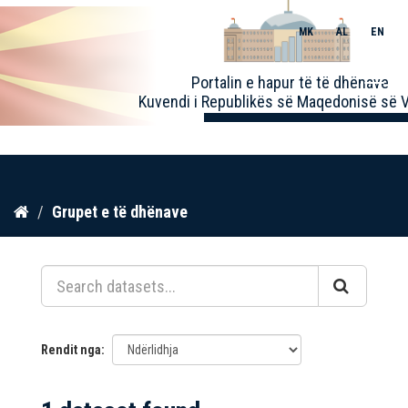
MK
AL
EN
Toggle
Portalin e hapur të të dhënave
naviga
Kuvendi i Republikës së Maqedonisë së V
Kalo
Grupet e të dhënave
te
përmbajtja
Rendit nga