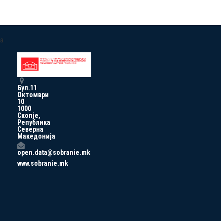
a
Бул.11
Октомври
10
1000
Скопје,
Република
Северна
Македонија
open.data@sobranie.mk
www.sobranie.mk