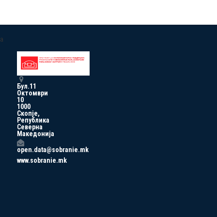
a
Бул.11
Октомври
10
1000
Скопје,
Република
Северна
Македонија
open.data@sobranie.mk
www.sobranie.mk