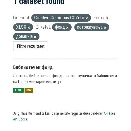
1 dataset found
Licencat:
Creative Commons CCZero
Formatet:
XLSX
Etiketat:
фонд
истражувања
донација
Filtro rezultatet
Библиотечен фонд
Листа на библиотечен фонд на истражувачката библиотека
на Паралментарен институт
XLSX
CSV
Ju gjithashtu mund të keni qasje në këtë regjistër duke përdorur
API
(see
API Docs
).