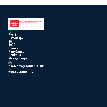
a
Бул.11
Октомври
10
1000
Скопје,
Република
Северна
Македонија
open.data@sobranie.mk
www.sobranie.mk