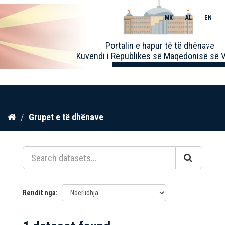
MK
AL
EN
Toggle
Portalin e hapur të të dhënave
naviga
Kuvendi i Republikës së Maqedonisë së V
Kalo
Grupet e të dhënave
te
përmbajtja
Rendit nga