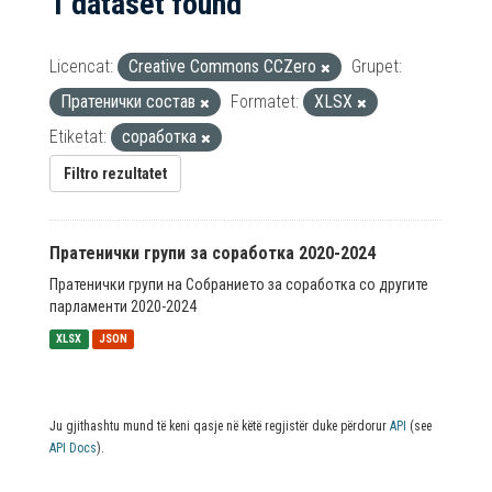
1 dataset found
Licencat:
Creative Commons CCZero
Grupet:
Пратенички состав
Formatet:
XLSX
Etiketat:
соработка
Filtro rezultatet
Пратенички групи за соработка 2020-2024
Пратенички групи на Собранието за соработка со другите
парламенти 2020-2024
XLSX
JSON
Ju gjithashtu mund të keni qasje në këtë regjistër duke përdorur
API
(see
API Docs
).