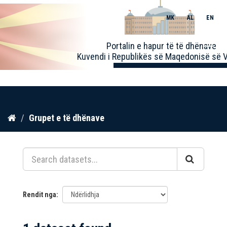
MK
AL
EN
Toggle
Portalin e hapur të të dhënave
naviga
Kuvendi i Republikës së Maqedonisë së V
Kalo
Grupet e të dhënave
te
përmbajtja
Rendit nga