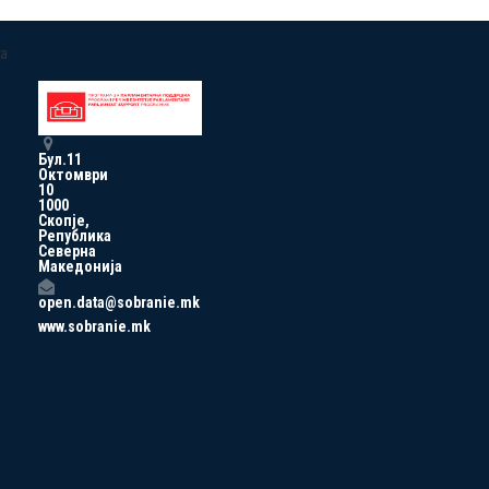
a
Бул.11
Октомври
10
1000
Скопје,
Република
Северна
Македонија
open.data@sobranie.mk
www.sobranie.mk