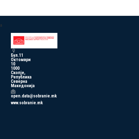
a
Бул.11
Октомври
10
1000
Скопје,
Република
Северна
Македонија
open.data@sobranie.mk
www.sobranie.mk