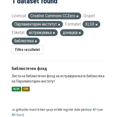
1 dataset found
Licencat:
Creative Commons CCZero
Grupet:
Парламентарен институт
Formatet:
XLSX
Etiketat:
истражувања
донација
библиотека
Filtro rezultatet
Библиотечен фонд
Листа на библиотечен фонд на истражувачката библиотека
на Паралментарен институт
XLSX
CSV
Ju gjithashtu mund të keni qasje në këtë regjistër duke përdorur
API
(see
API Docs
).