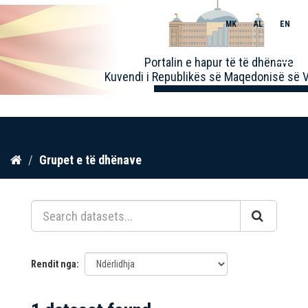
MK
AL
EN
Toggle
Portalin e hapur të të dhënave
naviga
Kuvendi i Republikës së Maqedonisë së V
Kalo
Grupet e të dhënave
te
përmbajtja
Rendit nga