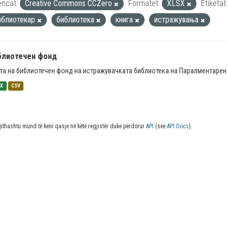
encat:
Creative Commons CCZero
Formatet:
XLSX
Etiketat:
иблиотекар
библиотека
книга
истражувања
блиотечен фонд
та на библиотечен фонд на истражувачката библиотека на Паралментарен 
SX
CSV
jithashtu mund të keni qasje në këtë regjistër duke përdorur
API
(see
API Docs
).