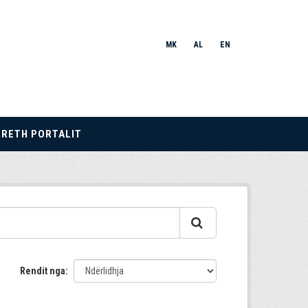
MK
AL
EN
RRETH PORTALIT
Rendit nga