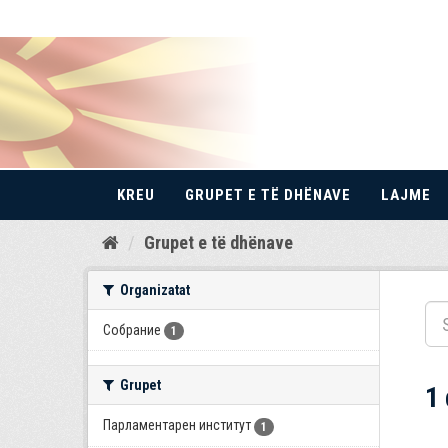
KREU
GRUPET E TË DHËNAVE
LAJME
Kalo
Grupet e të dhënave
te
përmbajtja
Organizatat
Собрание
1
Grupet
1
Парламентарен институт
1