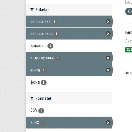
Lic
Etiketat
б
библиотека
1
Би
библиотекар
1
Лис
донација
1
XL
истражувања
1
книга
1
Ju g
фонд
1
Formatet
CSV
1
XLSX
1