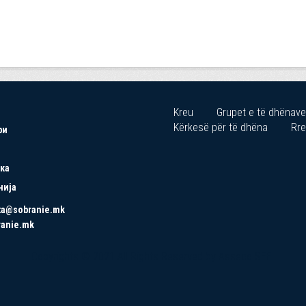
Kreu
Grupet e të dhënave
Kërkesë për të dhëna
Rre
ри
ка
нија
ta@sobranie.mk
ranie.mk
Copyrights © 2021 All Rights Reserved by Asseco SEE.