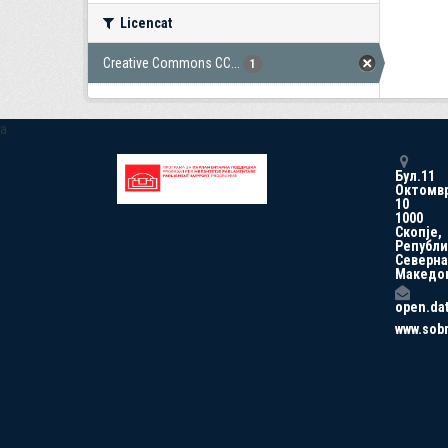
Licencat
Creative Commons CC...
1
a
Бул.11
Октомв
10
1000
Скопје,
Републи
Северна
Македо
open.da
www.sob