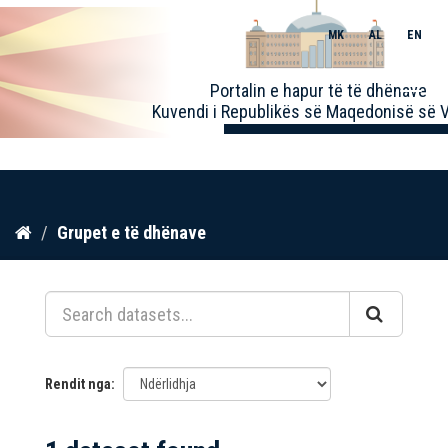
MK
AL
EN
Toggle
Portalin e hapur të të dhënave
naviga
Kuvendi i Republikës së Maqedonisë së V
Kalo
Grupet e të dhënave
te
përmbajtja
Rendit nga