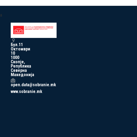
a
Бул.11
Октомври
10
1000
Скопје,
Република
Северна
Македонија
open.data@sobranie.mk
www.sobranie.mk