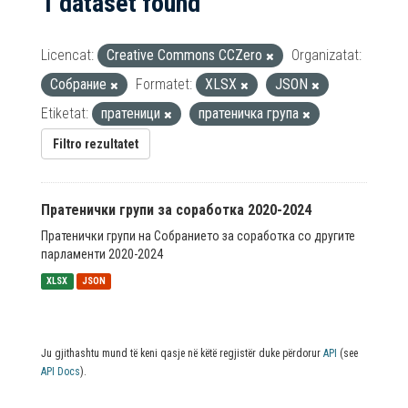
1 dataset found
Licencat:
Creative Commons CCZero
Organizatat:
Собрание
Formatet:
XLSX
JSON
Etiketat:
пратеници
пратеничка група
Filtro rezultatet
Пратенички групи за соработка 2020-2024
Пратенички групи на Собранието за соработка со другите
парламенти 2020-2024
XLSX
JSON
Ju gjithashtu mund të keni qasje në këtë regjistër duke përdorur
API
(see
API Docs
).