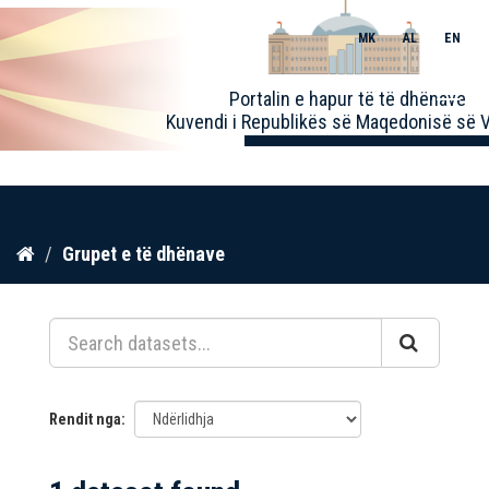
MK
AL
EN
Toggle
Portalin e hapur të të dhënave
naviga
Kuvendi i Republikës së Maqedonisë së V
Kalo
Grupet e të dhënave
te
përmbajtja
Rendit nga