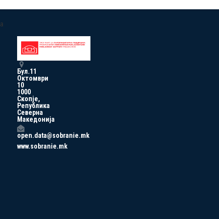
a
Бул.11
Октомври
10
1000
Скопје,
Република
Северна
Македонија
open.data@sobranie.mk
www.sobranie.mk