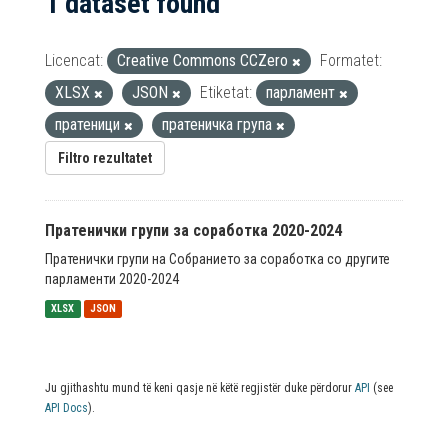
1 dataset found
Licencat:
Creative Commons CCZero
Formatet:
XLSX
JSON
Etiketat:
парламент
пратеници
пратеничка група
Filtro rezultatet
Пратенички групи за соработка 2020-2024
Пратенички групи на Собранието за соработка со другите
парламенти 2020-2024
XLSX
JSON
Ju gjithashtu mund të keni qasje në këtë regjistër duke përdorur
API
(see
API Docs
).