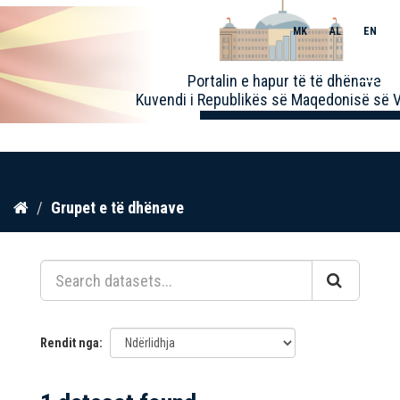
MK
AL
EN
Toggle
Portalin e hapur të të dhënave
naviga
Kuvendi i Republikës së Maqedonisë së V
Kalo
Grupet e të dhënave
te
përmbajtja
Rendit nga