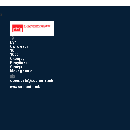
a
Бул.11
Октомври
10
1000
Скопје,
Република
Северна
Македонија
open.data@sobranie.mk
www.sobranie.mk