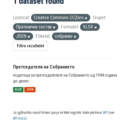
1 dataset found
Licencat:
Creative Commons CCZero
Grupet:
Пратенички состав
Formatet:
XLSX
JSON
Etiketat:
собрание
Filtro rezultatet
Претседатели на Собранието
податоци за претседателите на Собранието од 1944 година
до денес
XLSX
JSON
Ju gjithashtu mund të keni qasje në këtë regjistër duke përdorur
API
(see
API Docs
).