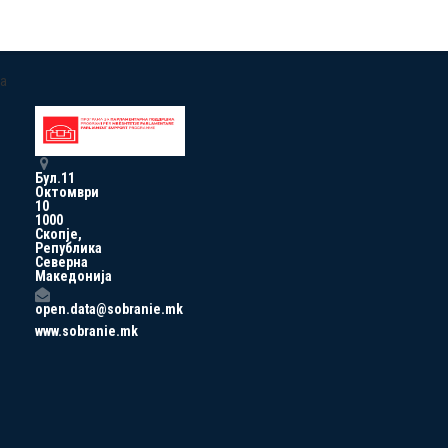
a
Бул.11
Октомври
10
1000
Скопје,
Република
Северна
Македонија
open.data@sobranie.mk
www.sobranie.mk