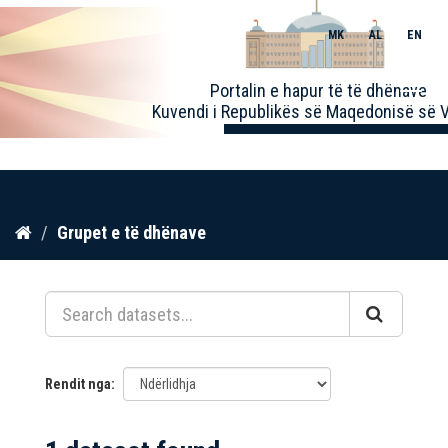
MK
AL
EN
Toggle
Portalin e hapur të të dhënave
naviga
Kuvendi i Republikës së Maqedonisë së V
Kalo
Grupet e të dhënave
te
përmbajtja
Rendit nga