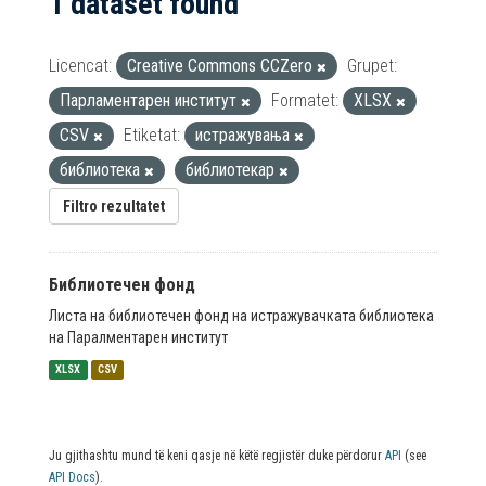
1 dataset found
Licencat:
Creative Commons CCZero
Grupet:
Парламентарен институт
Formatet:
XLSX
CSV
Etiketat:
истражувања
библиотека
библиотекар
Filtro rezultatet
Библиотечен фонд
Листа на библиотечен фонд на истражувачката библиотека
на Паралментарен институт
XLSX
CSV
Ju gjithashtu mund të keni qasje në këtë regjistër duke përdorur
API
(see
API Docs
).