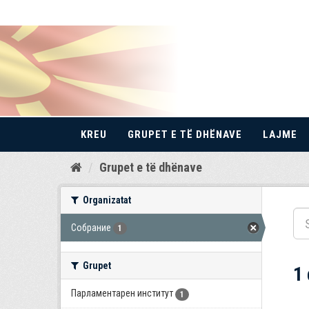
KREU
GRUPET E TË DHËNAVE
LAJME
Kalo
Grupet e të dhënave
te
përmbajtja
Organizatat
Собрание
1
Grupet
1
Парламентарен институт
1