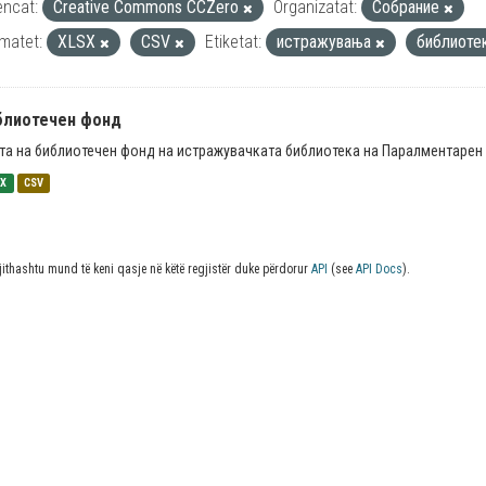
encat:
Creative Commons CCZero
Organizatat:
Собрание
matet:
XLSX
CSV
Etiketat:
истражувања
библиоте
блиотечен фонд
та на библиотечен фонд на истражувачката библиотека на Паралментарен 
SX
CSV
jithashtu mund të keni qasje në këtë regjistër duke përdorur
API
(see
API Docs
).