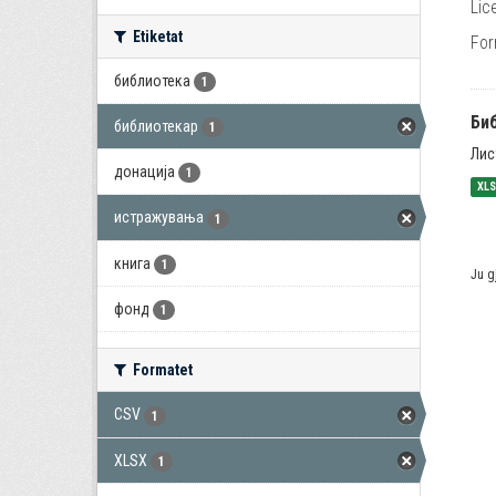
Lic
Etiketat
For
библиотека
1
Би
библиотекар
1
Лис
донација
1
XL
истражувања
1
книга
1
Ju g
фонд
1
Formatet
CSV
1
XLSX
1