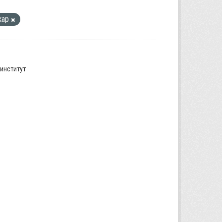
кар
институт