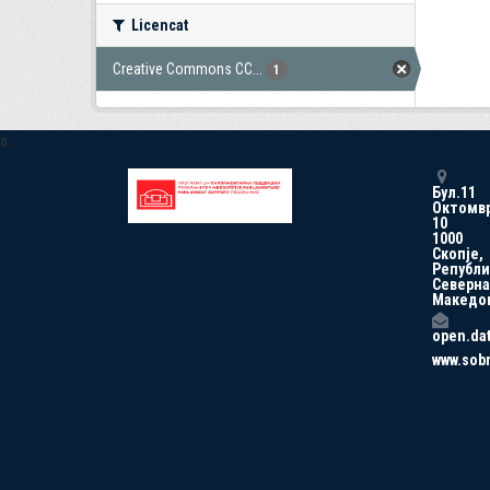
Licencat
Creative Commons CC...
1
a
Бул.11
Октомв
10
1000
Скопје,
Републи
Северна
Македо
open.da
www.sob