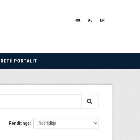
MK
AL
EN
RRETH PORTALIT
Rendit nga