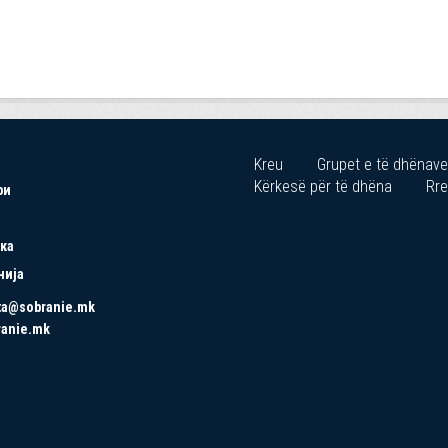
Kreu
Grupet e të dhënave
Kërkesë për të dhëna
Rre
ри
ка
нија
ta@sobranie.mk
ranie.mk
Copyrights © 2021 All Rights Reserved by Asseco SEE.