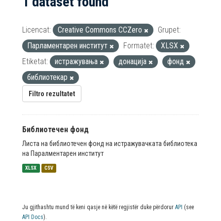
1 dataset found
Licencat:
Creative Commons CCZero
Grupet:
Парламентарен институт
Formatet:
XLSX
Etiketat:
истражувања
донација
фонд
библиотекар
Filtro rezultatet
Библиотечен фонд
Листа на библиотечен фонд на истражувачката библиотека
на Паралментарен институт
XLSX
CSV
Ju gjithashtu mund të keni qasje në këtë regjistër duke përdorur
API
(see
API Docs
).