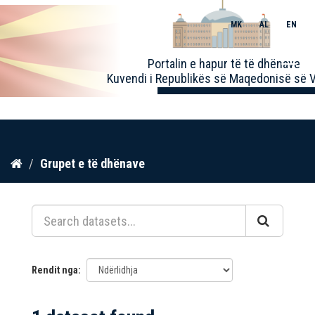
MK
AL
EN
Toggle
Portalin e hapur të të dhënave
naviga
Kuvendi i Republikës së Maqedonisë së V
Kalo
Grupet e të dhënave
te
përmbajtja
Rendit nga