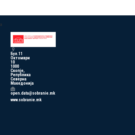
a
Бул.11
Октомври
10
1000
Скопје,
Република
Северна
Македонија
open.data@sobranie.mk
www.sobranie.mk