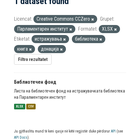
1 dataset found
Licencat:
Creative Commons CCZero
Grupet:
Парламентарен институт
Formatet:
XLSX
Etiketat:
истражувања
библиотека
книга
донација
Filtro rezultatet
Библиотечен фонд
Листа на библиотечен фонд на истражувачката библиотека
на Паралментарен институт
XLSX
CSV
Ju gjithashtu mund të keni qasje në këtë regjistër duke përdorur
API
(see
API Docs
).