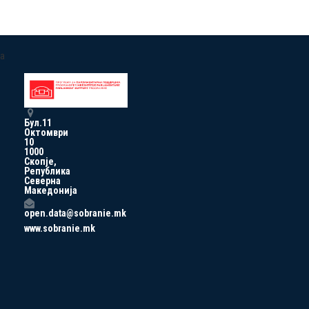
a
Бул.11
Октомври
10
1000
Скопје,
Република
Северна
Македонија
open.data@sobranie.mk
www.sobranie.mk