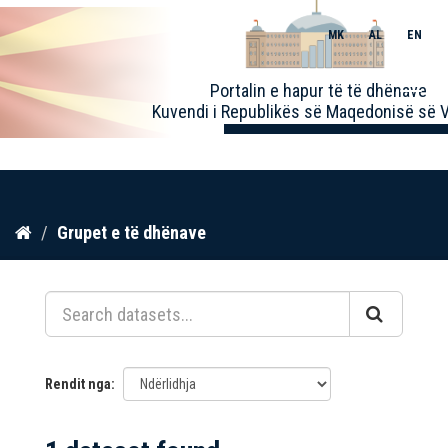
MK
AL
EN
Toggle
Portalin e hapur të të dhënave
naviga
Kuvendi i Republikës së Maqedonisë së V
Kalo
Grupet e të dhënave
te
përmbajtja
Rendit nga