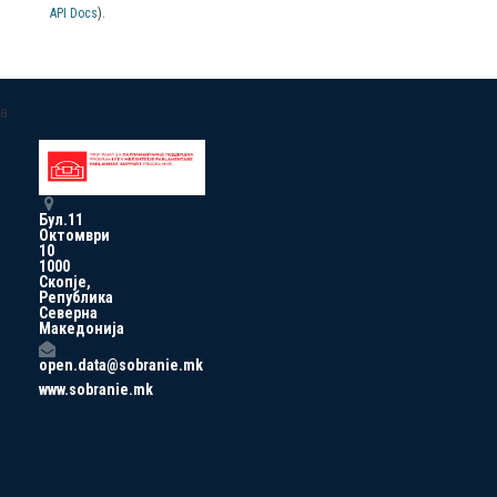
API Docs
).
a
Бул.11
Октомври
10
1000
Скопје,
Република
Северна
Македонија
open.data@sobranie.mk
www.sobranie.mk