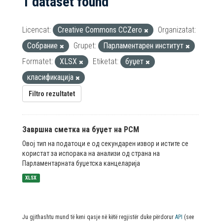
1 dataset found
Licencat:
Creative Commons CCZero
Organizatat:
Собрание
Grupet:
Парламентарен институт
Formatet:
XLSX
Etiketat:
буџет
класификација
Filtro rezultatet
Завршна сметка на буџет на РСМ
Овој тип на податоци е од секундарен извор и истите се
користат за испорака на анализи од страна на
Парламентарната буџетска канцеларија
XLSX
Ju gjithashtu mund të keni qasje në këtë regjistër duke përdorur
API
(see