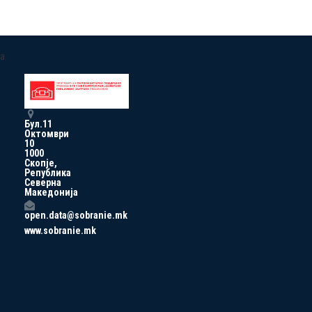
a
Бул.11
Октомври
10
1000
Скопје,
Република
Северна
Македонија
open.data@sobranie.mk
www.sobranie.mk