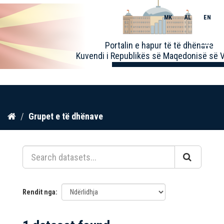
MK
AL
EN
Toggle
Portalin e hapur të të dhënave
naviga
Kuvendi i Republikës së Maqedonisë së V
Kalo
Grupet e të dhënave
te
përmbajtja
Rendit nga