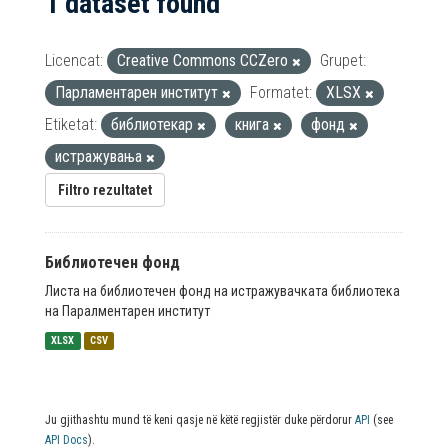
1 dataset found
Licencat:
Creative Commons CCZero
Grupet:
Парламентарен институт
Formatet:
XLSX
Etiketat:
библиотекар
книга
фонд
истражувања
Filtro rezultatet
Библиотечен фонд
Листа на библиотечен фонд на истражувачката библиотека
на Паралментарен институт
XLSX
CSV
Ju gjithashtu mund të keni qasje në këtë regjistër duke përdorur
API
(see
API Docs
).