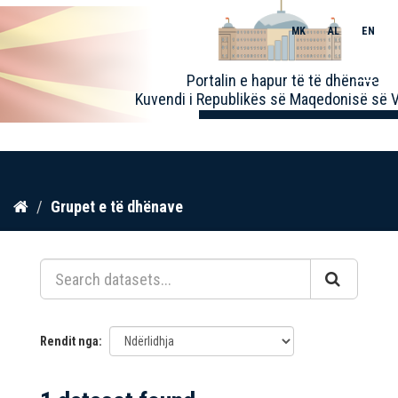
MK
AL
EN
Toggle
Portalin e hapur të të dhënave
naviga
Kuvendi i Republikës së Maqedonisë së V
Kalo
Grupet e të dhënave
te
përmbajtja
Rendit nga