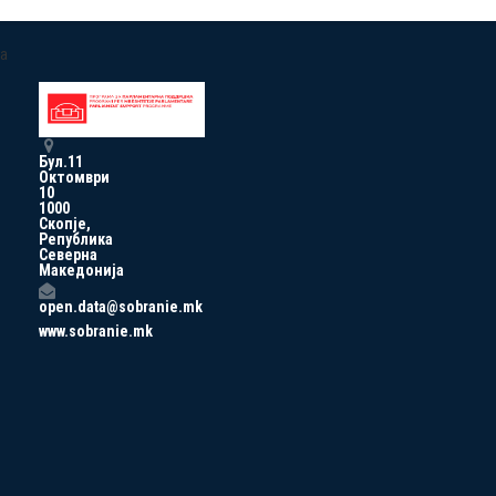
a
Бул.11
Октомври
10
1000
Скопје,
Република
Северна
Македонија
open.data@sobranie.mk
www.sobranie.mk