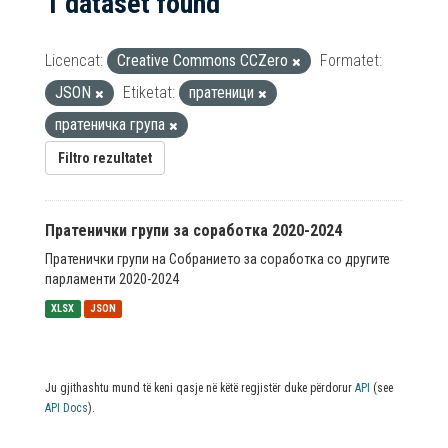
1 dataset found
Licencat:
Creative Commons CCZero
Formatet:
JSON
Etiketat:
пратеници
пратеничка група
Filtro rezultatet
Пратенички групи за соработка 2020-2024
Пратенички групи на Собранието за соработка со другите
парламенти 2020-2024
XLSX
JSON
Ju gjithashtu mund të keni qasje në këtë regjistër duke përdorur
API
(see
API Docs
).