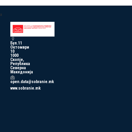
a
Бул.11
Октомври
10
1000
Скопје,
Република
Северна
Македонија
open.data@sobranie.mk
www.sobranie.mk