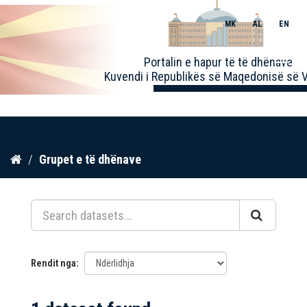
MK
AL
EN
Toggle
Portalin e hapur të të dhënave
naviga
Kuvendi i Republikës së Maqedonisë së V
Kalo
Grupet e të dhënave
te
përmbajtja
Rendit nga