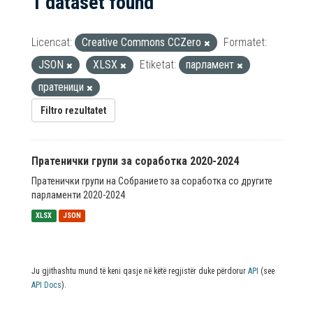
1 dataset found
Licencat:
Creative Commons CCZero
Formatet:
JSON
XLSX
Etiketat:
парламент
пратеници
Filtro rezultatet
Пратенички групи за соработка 2020-2024
Пратенички групи на Собранието за соработка со другите
парламенти 2020-2024
XLSX
JSON
Ju gjithashtu mund të keni qasje në këtë regjistër duke përdorur
API
(see
API Docs
).