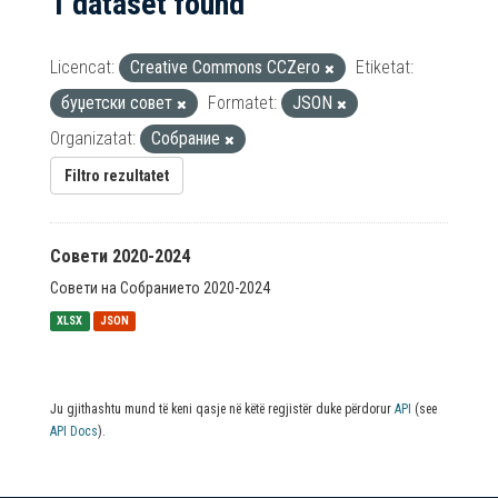
1 dataset found
Licencat:
Creative Commons CCZero
Etiketat:
буџетски совет
Formatet:
JSON
Organizatat:
Собрание
Filtro rezultatet
Совети 2020-2024
Совети на Собранието 2020-2024
XLSX
JSON
Ju gjithashtu mund të keni qasje në këtë regjistër duke përdorur
API
(see
API Docs
).