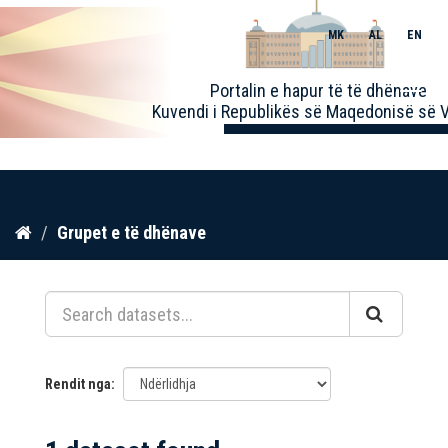
MK
AL
EN
Toggle
Portalin e hapur të të dhënave
naviga
Kuvendi i Republikës së Maqedonisë së V
Kalo
Grupet e të dhënave
te
përmbajtja
Rendit nga