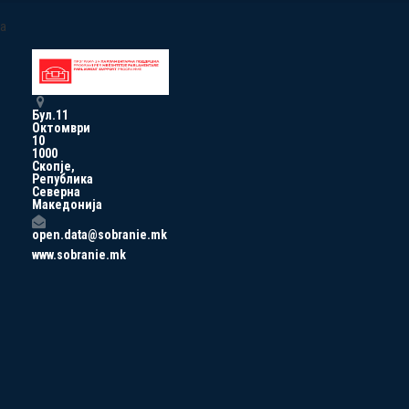
a
Бул.11
Октомври
10
1000
Скопје,
Република
Северна
Македонија
open.data@sobranie.mk
www.sobranie.mk