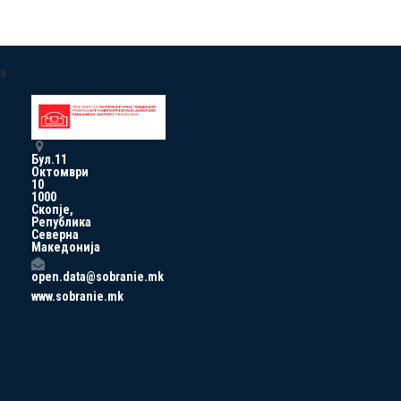
a
Бул.11
Октомври
10
1000
Скопје,
Република
Северна
Македонија
open.data@sobranie.mk
www.sobranie.mk