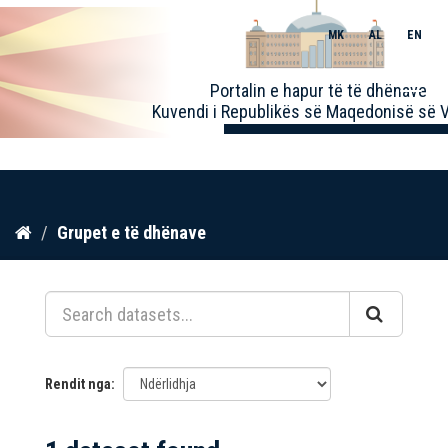
MK
AL
EN
Toggle
Portalin e hapur të të dhënave
naviga
Kuvendi i Republikës së Maqedonisë së V
Kalo
Grupet e të dhënave
te
përmbajtja
Rendit nga