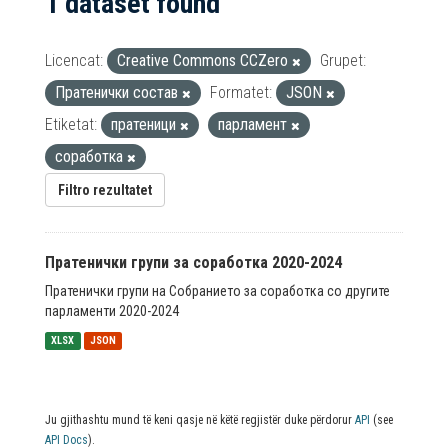
1 dataset found
Licencat:
Creative Commons CCZero
Grupet:
Пратенички состав
Formatet:
JSON
Etiketat:
пратеници
парламент
соработка
Filtro rezultatet
Пратенички групи за соработка 2020-2024
Пратенички групи на Собранието за соработка со другите
парламенти 2020-2024
XLSX
JSON
Ju gjithashtu mund të keni qasje në këtë regjistër duke përdorur
API
(see
API Docs
).