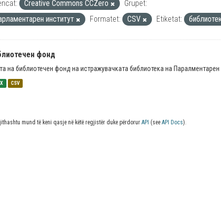
encat:
Creative Commons CCZero
Grupet:
арламентарен институт
Formatet:
CSV
Etiketat:
библиоте
блиотечен фонд
та на библиотечен фонд на истражувачката библиотека на Паралментарен 
SX
CSV
jithashtu mund të keni qasje në këtë regjistër duke përdorur
API
(see
API Docs
).