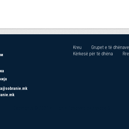
Kreu
Grupet e të dhënave
Kërkesë për të dhëna
Rre
ри
ка
нија
ta@sobranie.mk
ranie.mk
Copyrights © 2021 All Rights Reserved by Asseco SEE.