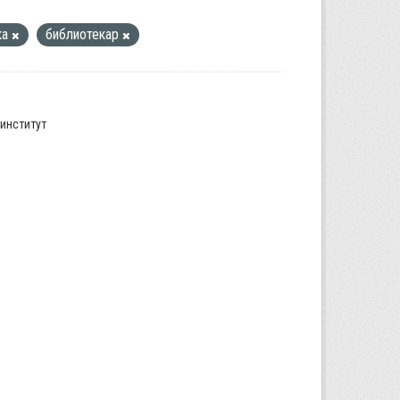
ка
библиотекар
институт