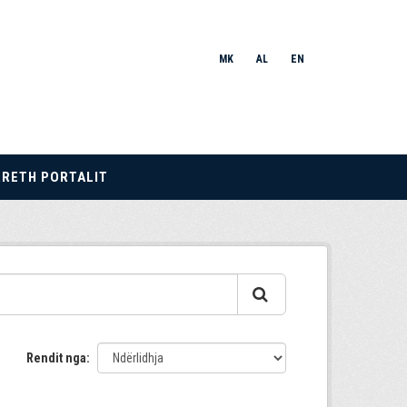
MK
AL
EN
RRETH PORTALIT
Rendit nga