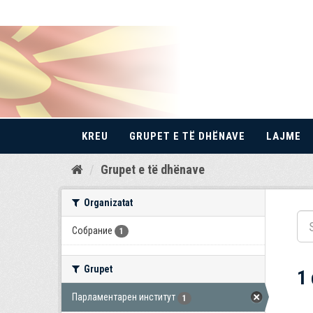
KREU
GRUPET E TË DHËNAVE
LAJME
Kalo
Grupet e të dhënave
te
përmbajtja
Organizatat
Собрание
1
Grupet
1
Парламентарен институт
1