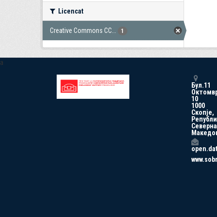
Licencat
Creative Commons CC...
1
a
Бул.11
Октомв
10
1000
Скопје,
Републи
Северна
Македо
open.da
www.sob