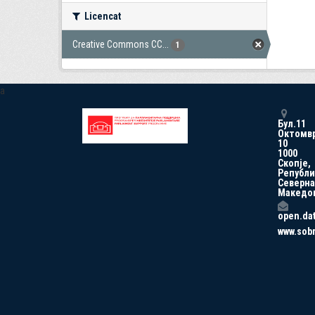
Licencat
Creative Commons CC...
1
a
Бул.11
Октомв
10
1000
Скопје,
Републи
Северна
Македо
open.da
www.sob