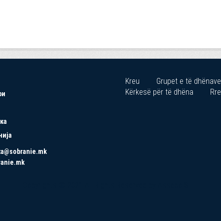
Kreu
Grupet e të dhënave
Kërkesë për të dhëna
Rre
ри
ка
нија
ta@sobranie.mk
ranie.mk
Copyrights © 2021 All Rights Reserved by Asseco SEE.