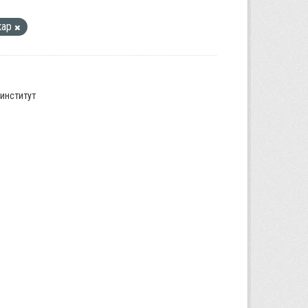
кар
институт