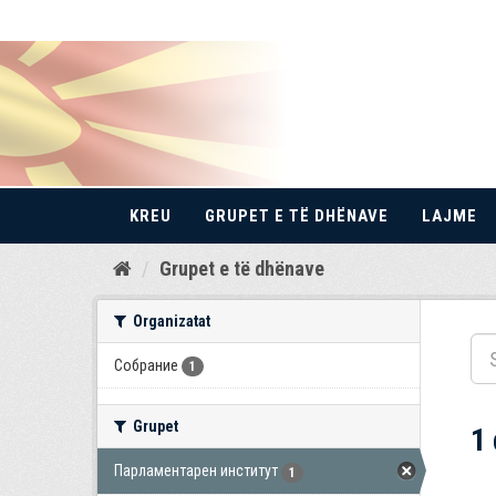
KREU
GRUPET E TË DHËNAVE
LAJME
Kalo
Grupet e të dhënave
te
përmbajtja
Organizatat
Собрание
1
Grupet
1
Парламентарен институт
1