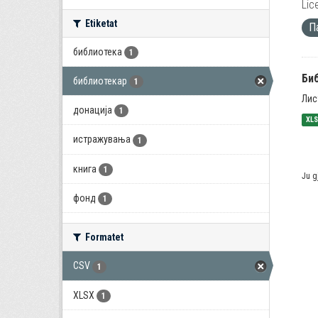
Lic
Etiketat
П
библиотека
1
Би
библиотекар
1
Лис
донација
1
XL
истражувања
1
книга
1
Ju g
фонд
1
Formatet
CSV
1
XLSX
1