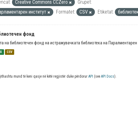
encat:
Creative Commons CCZero
Grupet:
арламентарен институт
Formatet:
CSV
Etiketat:
библиоте
блиотечен фонд
та на библиотечен фонд на истражувачката библиотека на Паралментарен 
SX
CSV
jithashtu mund të keni qasje në këtë regjistër duke përdorur
API
(see
API Docs
).