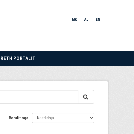
MK
AL
EN
RRETH PORTALIT
Rendit nga