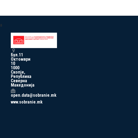
a
Бул.11
Октомври
10
1000
Скопје,
Република
Северна
Македонија
open.data@sobranie.mk
www.sobranie.mk