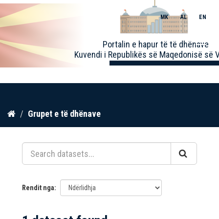
MK
AL
EN
Toggle
Portalin e hapur të të dhënave
naviga
Kuvendi i Republikës së Maqedonisë së V
Kalo
Grupet e të dhënave
te
përmbajtja
Rendit nga