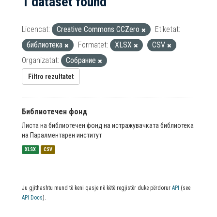
1 dataset found
Licencat:
Creative Commons CCZero
Etiketat:
библиотека
Formatet:
XLSX
CSV
Organizatat:
Собрание
Filtro rezultatet
Библиотечен фонд
Листа на библиотечен фонд на истражувачката библиотека
на Паралментарен институт
XLSX
CSV
Ju gjithashtu mund të keni qasje në këtë regjistër duke përdorur
API
(see
API Docs
).