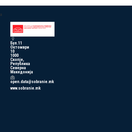
a
Бул.11
Октомври
10
1000
Скопје,
Република
Северна
Македонија
open.data@sobranie.mk
www.sobranie.mk