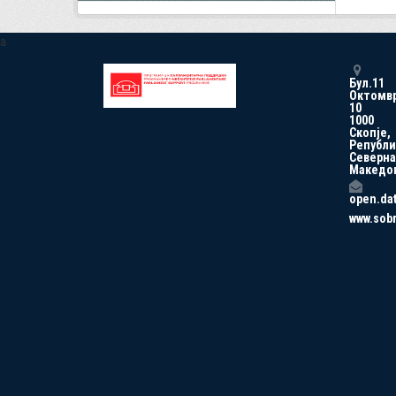
a
Бул.11
Октомв
10
1000
Скопје,
Републи
Северна
Македо
open.da
www.sob