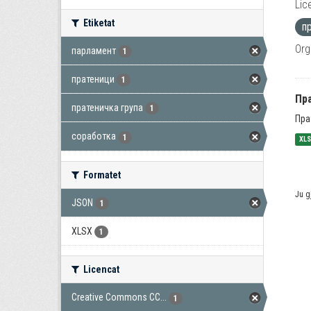
Lic
Etiketat
п
Org
парламент
1
пратеници
1
Пра
пратеничка група
1
Пра
соработка
1
XL
Formatet
Ju g
JSON
1
XLSX
1
Licencat
Creative Commons CC...
1