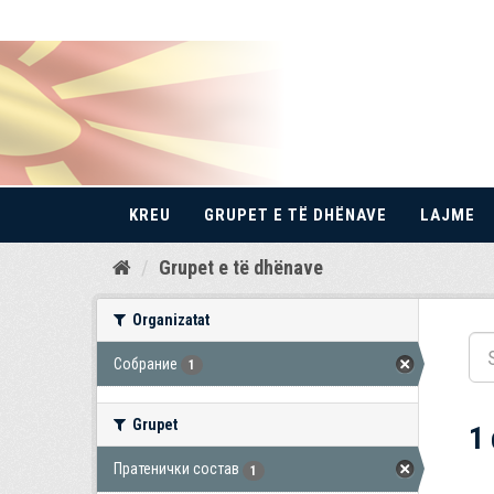
KREU
GRUPET E TË DHËNAVE
LAJME
Kalo
Grupet e të dhënave
te
përmbajtja
Organizatat
Собрание
1
Grupet
1
Пратенички состав
1