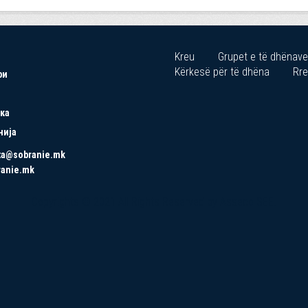
Kreu
Grupet e të dhënave
Kërkesë për të dhëna
Rre
ри
ка
нија
ta@sobranie.mk
ranie.mk
Copyrights © 2021 All Rights Reserved by Asseco SEE.