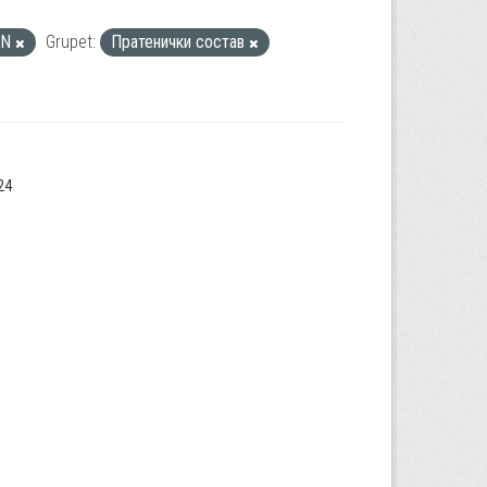
ON
Grupet:
Пратенички состав
24