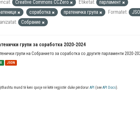
encat:
Creative Commons CCZero
Etiketat:
парламент
ратеници
соработка
пратеничка група
Formatet:
JS
anizatat:
Собрание
тенички групи за соработка 2020-2024
тенички групи на Собранието за соработка со другите парламенти 2020-20
SX
JSON
jithashtu mund të keni qasje në këtë regjistër duke përdorur
API
(see
API Docs
).