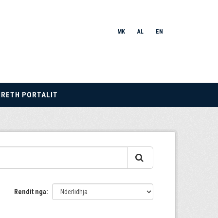
MK
AL
EN
RRETH PORTALIT
Rendit nga