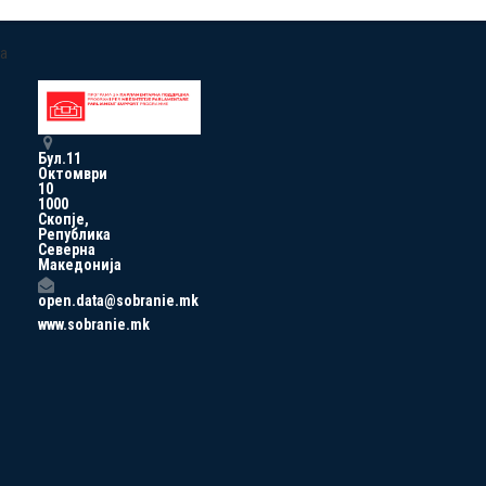
a
Бул.11
Октомври
10
1000
Скопје,
Република
Северна
Македонија
open.data@sobranie.mk
www.sobranie.mk