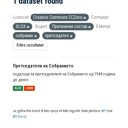
1 dataset found
Licencat:
Creative Commons CCZero
Formatet:
XLSX
Grupet:
Пратенички состав
Etiketat:
собрание
претседател
Filtro rezultatet
Претседатели на Собранието
податоци за претседателите на Собранието од 1944 година
до денес
XLSX
JSON
Ju gjithashtu mund të keni qasje në këtë regjistër duke përdorur
API
(see
API Docs
).