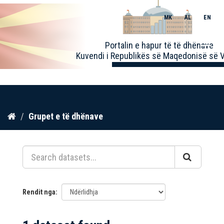
MK
AL
EN
Toggle
Portalin e hapur të të dhënave
naviga
Kuvendi i Republikës së Maqedonisë së V
Kalo
Grupet e të dhënave
te
përmbajtja
Rendit nga