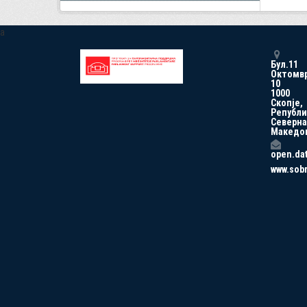
a
Бул.11
Октомв
10
1000
Скопје,
Републи
Северна
Македо
open.da
www.sob