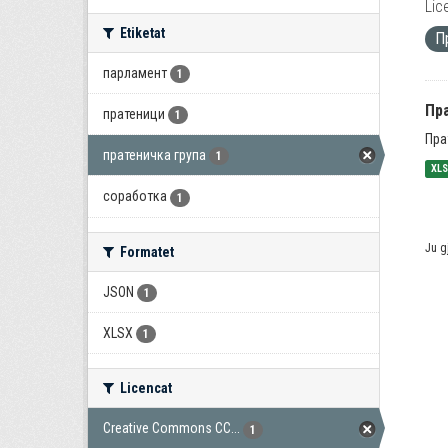
Lic
Etiketat
П
парламент
1
Пра
пратеници
1
Пра
пратеничка група
1
XL
соработка
1
Ju g
Formatet
JSON
1
XLSX
1
Licencat
Creative Commons CC...
1