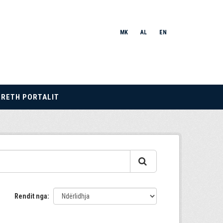
MK
AL
EN
RRETH PORTALIT
Rendit nga