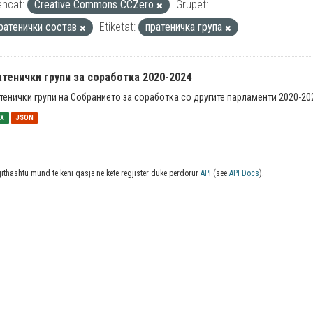
encat:
Creative Commons CCZero
Grupet:
ратенички состав
Etiketat:
пратеничка група
тенички групи за соработка 2020-2024
тенички групи на Собранието за соработка со другите парламенти 2020-20
SX
JSON
jithashtu mund të keni qasje në këtë regjistër duke përdorur
API
(see
API Docs
).