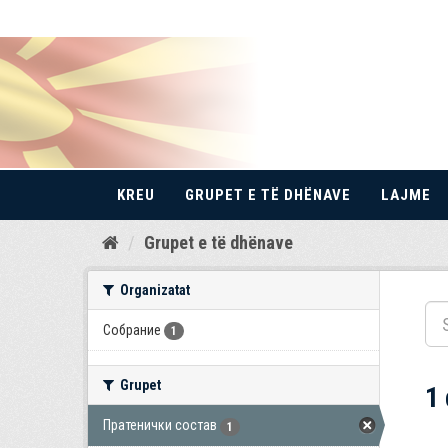
KREU
GRUPET E TË DHËNAVE
LAJME
Kalo
Grupet e të dhënave
te
përmbajtja
Organizatat
Собрание
1
Grupet
1
Пратенички состав
1