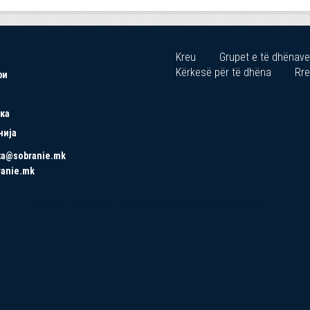
Kreu
Grupet e të dhënave
Kërkesë për të dhëna
Rre
ри
ка
нија
ta@sobranie.mk
ranie.mk
Copyrights © 2021 All Rights Reserved by Asseco SEE.