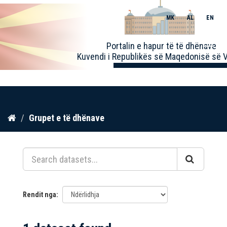
MK
AL
EN
Toggle
Portalin e hapur të të dhënave
naviga
Kuvendi i Republikës së Maqedonisë së V
Kalo
Grupet e të dhënave
te
përmbajtja
Rendit nga