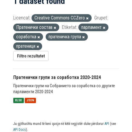
1 dataset found
Licencat:
Creative Commons CCZero
Grupet:
Пратенички состав
Etiketat:
парламент
соработка
пратеничка група
пратеници
Filtro rezultatet
Пратенички групи за соработка 2020-2024
Пратенички групи на Собранието за соработка со другите
парламенти 2020-2024
XLSX
JSON
Ju gjithashtu mund të keni qasje në këtë regjistër duke përdorur
API
(see
API Docs
).