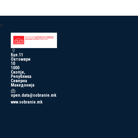
a
Бул.11
Октомври
10
1000
Скопје,
Република
Северна
Македонија
open.data@sobranie.mk
www.sobranie.mk