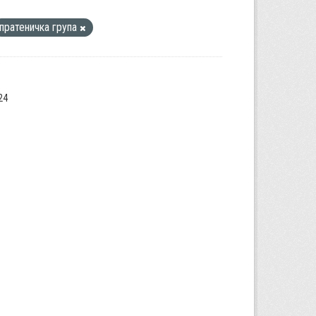
пратеничка група
24