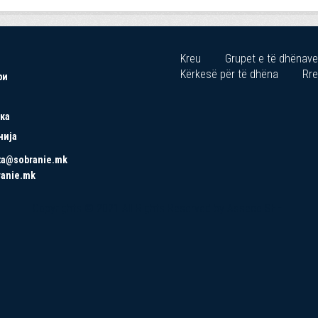
Kreu
Grupet e të dhënave
Kërkesë për të dhëna
Rre
ри
ка
нија
ta@sobranie.mk
ranie.mk
Copyrights © 2021 All Rights Reserved by Asseco SEE.