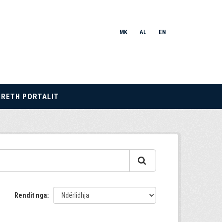
MK
AL
EN
RRETH PORTALIT
Rendit nga