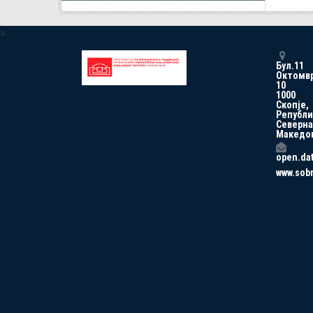
a
Бул.11
Октомв
10
1000
Скопје,
Републи
Северна
Македо
open.da
www.sob