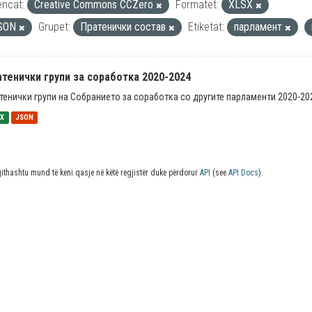
encat:
Creative Commons CCZero
Formatet:
XLSX
SON
Grupet:
Пратенички состав
Etiketat:
парламент
тенички групи за соработка 2020-2024
тенички групи на Собранието за соработка со другите парламенти 2020-20
SX
JSON
jithashtu mund të keni qasje në këtë regjistër duke përdorur
API
(see
API Docs
).