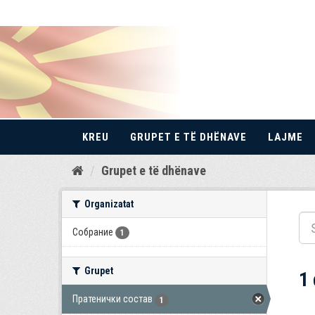
KREU
GRUPET E TË DHËNAVE
LAJME
Kalo
Grupet e të dhënave
te
përmbajtja
Organizatat
Собрание
1
Grupet
1
Пратенички состав
1