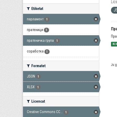
Lic
Etiketat
J
парламент
1
Пра
пратеници
1
Пра
пратеничка група
1
XL
соработка
1
Ju g
Formatet
JSON
1
XLSX
1
Licencat
Creative Commons CC...
1