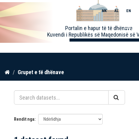
MK
AL
EN
Toggle
Portalin e hapur të të dhënave
naviga
Kuvendi i Republikës së Maqedonisë së V
Kalo
Grupet e të dhënave
te
përmbajtja
Rendit nga