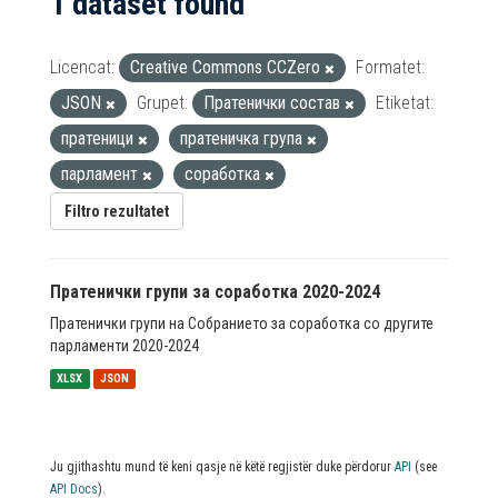
1 dataset found
Licencat:
Creative Commons CCZero
Formatet:
JSON
Grupet:
Пратенички состав
Etiketat:
пратеници
пратеничка група
парламент
соработка
Filtro rezultatet
Пратенички групи за соработка 2020-2024
Пратенички групи на Собранието за соработка со другите
парламенти 2020-2024
XLSX
JSON
Ju gjithashtu mund të keni qasje në këtë regjistër duke përdorur
API
(see
API Docs
).