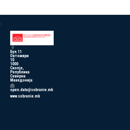
a
Бул.11
Октомври
10
1000
Скопје,
Република
Северна
Македонија
open.data@sobranie.mk
www.sobranie.mk