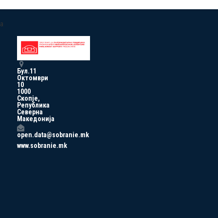
a
Бул.11
Октомври
10
1000
Скопје,
Република
Северна
Македонија
open.data@sobranie.mk
www.sobranie.mk