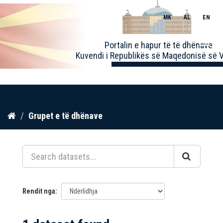
MK
AL
EN
Toggle
Portalin e hapur të të dhënave
naviga
Kuvendi i Republikës së Maqedonisë së V
Kalo
Grupet e të dhënave
te
përmbajtja
Rendit nga