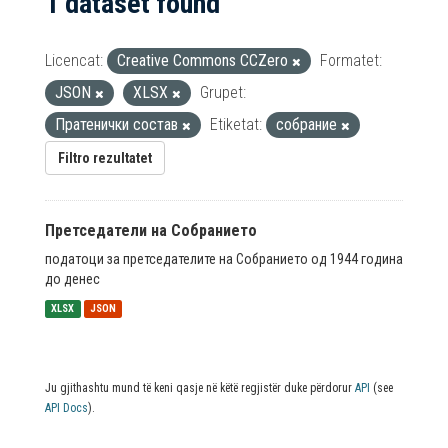
1 dataset found
Licencat:
Creative Commons CCZero
Formatet:
JSON
XLSX
Grupet:
Пратенички состав
Etiketat:
собрание
Filtro rezultatet
Претседатели на Собранието
податоци за претседателите на Собранието од 1944 година
до денес
XLSX
JSON
Ju gjithashtu mund të keni qasje në këtë regjistër duke përdorur
API
(see
API Docs
).