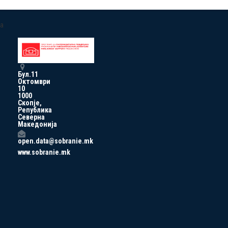
a
Бул.11
Октомври
10
1000
Скопје,
Република
Северна
Македонија
open.data@sobranie.mk
www.sobranie.mk