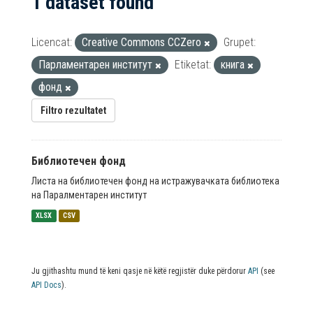
1 dataset found
Licencat:
Creative Commons CCZero
Grupet:
Парламентарен институт
Etiketat:
книга
фонд
Filtro rezultatet
Библиотечен фонд
Листа на библиотечен фонд на истражувачката библиотека
на Паралментарен институт
XLSX
CSV
Ju gjithashtu mund të keni qasje në këtë regjistër duke përdorur
API
(see
API Docs
).