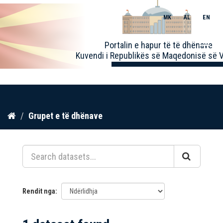
MK
AL
EN
Toggle
Portalin e hapur të të dhënave
naviga
Kuvendi i Republikës së Maqedonisë së V
Kalo
Grupet e të dhënave
te
përmbajtja
Rendit nga