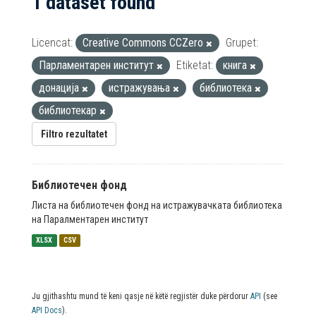
1 dataset found
Licencat:
Creative Commons CCZero
Grupet:
Парламентарен институт
Etiketat:
книга
донација
истражувања
библиотека
библиотекар
Filtro rezultatet
Библиотечен фонд
Листа на библиотечен фонд на истражувачката библиотека
на Паралментарен институт
XLSX
CSV
Ju gjithashtu mund të keni qasje në këtë regjistër duke përdorur
API
(see
API Docs
).