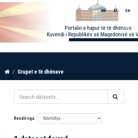
MK
AL
EN
Toggle
Portalin e hapur të të dhënave
naviga
Kuvendi i Republikës së Maqedonisë së V
Kalo
Grupet e të dhënave
te
përmbajtja
Rendit nga