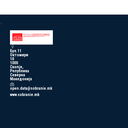
a
Бул.11
Октомври
10
1000
Скопје,
Република
Северна
Македонија
open.data@sobranie.mk
www.sobranie.mk