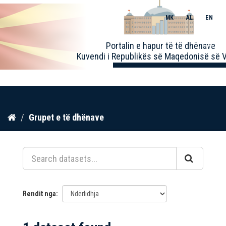
MK
AL
EN
Toggle
Portalin e hapur të të dhënave
naviga
Kuvendi i Republikës së Maqedonisë së V
Kalo
Grupet e të dhënave
te
përmbajtja
Rendit nga