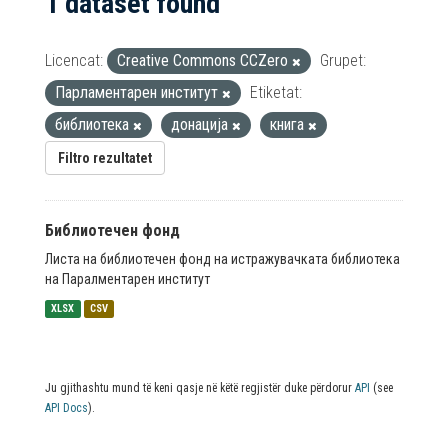
1 dataset found
Licencat:
Creative Commons CCZero
Grupet:
Парламентарен институт
Etiketat:
библиотека
донација
книга
Filtro rezultatet
Библиотечен фонд
Листа на библиотечен фонд на истражувачката библиотека
на Паралментарен институт
XLSX
CSV
Ju gjithashtu mund të keni qasje në këtë regjistër duke përdorur
API
(see
API Docs
).