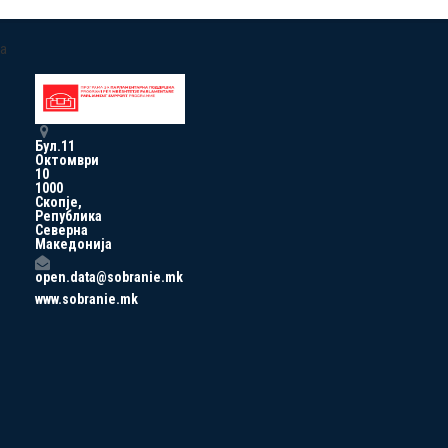
a
Бул.11
Октомври
10
1000
Скопје,
Република
Северна
Македонија
open.data@sobranie.mk
www.sobranie.mk