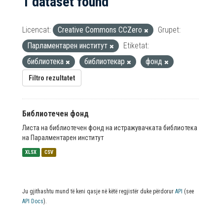
1 dataset found
Licencat:
Creative Commons CCZero
Grupet:
Парламентарен институт
Etiketat:
библиотека
библиотекар
фонд
Filtro rezultatet
Библиотечен фонд
Листа на библиотечен фонд на истражувачката библиотека
на Паралментарен институт
XLSX
CSV
Ju gjithashtu mund të keni qasje në këtë regjistër duke përdorur
API
(see
API Docs
).