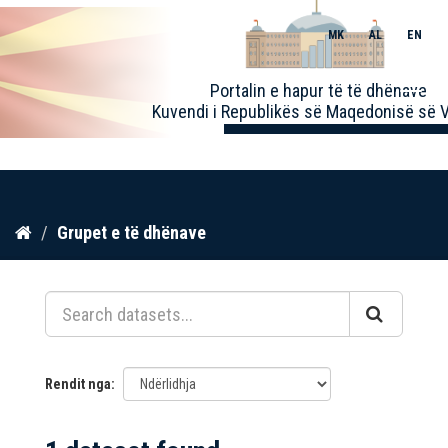
MK
AL
EN
Toggle
Portalin e hapur të të dhënave
naviga
Kuvendi i Republikës së Maqedonisë së V
Kalo
Grupet e të dhënave
te
përmbajtja
Rendit nga