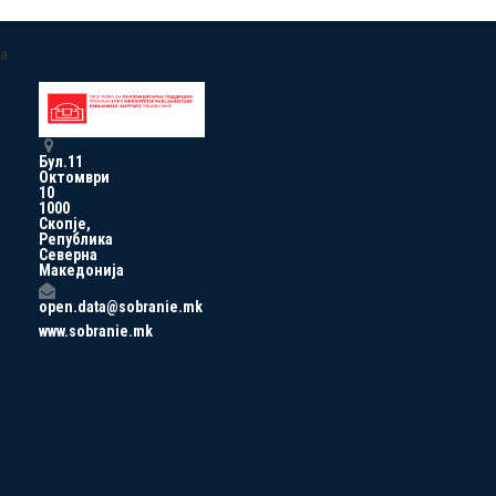
a
Бул.11
Октомври
10
1000
Скопје,
Република
Северна
Македонија
open.data@sobranie.mk
www.sobranie.mk