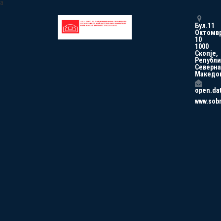
a
Бул.11
Октомв
10
1000
Скопје,
Републи
Северна
Македо
open.da
www.sob