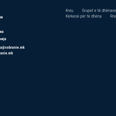
Kreu
Grupet e të dhënave
Kërkesë për të dhëna
Rre
ри
ка
нија
ta@sobranie.mk
ranie.mk
Copyrights © 2021 All Rights Reserved by Asseco SEE.