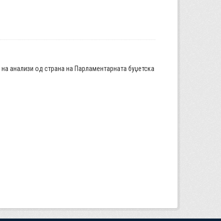
а на анализи од страна на Парламентарната буџетска