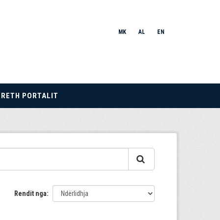
MK
AL
EN
RRETH PORTALIT
Rendit nga