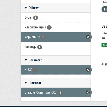
Lic
Etiketat
П
буџет
1
За
класификација
1
Ово
корисници
1
кан
XL
расходи
1
Formatet
Ju g
XLSX
1
Licencat
Creative Commons CC...
1