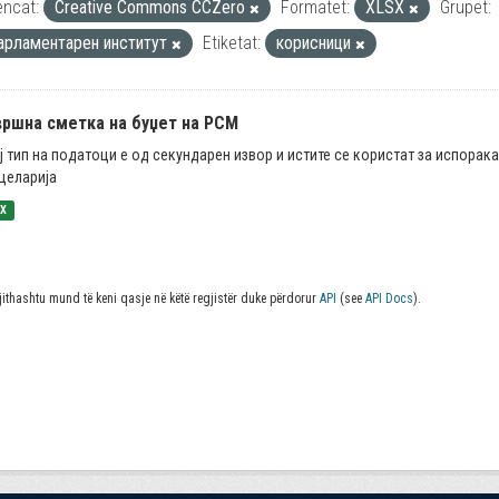
encat:
Creative Commons CCZero
Formatet:
XLSX
Grupet:
арламентарен институт
Etiketat:
корисници
вршна сметка на буџет на РСМ
ј тип на податоци е од секундарен извор и истите се користат за испорак
целарија
SX
jithashtu mund të keni qasje në këtë regjistër duke përdorur
API
(see
API Docs
).