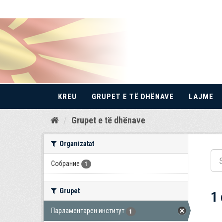
KREU
GRUPET E TË DHËNAVE
LAJME
Kalo
Grupet e të dhënave
te
përmbajtja
Organizatat
Собрание
1
Grupet
1
Парламентарен институт
1