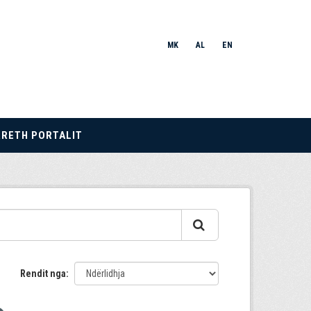
MK
AL
EN
RRETH PORTALIT
Rendit nga