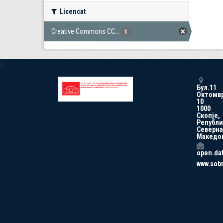
Licencat
Creative Commons CC...
1
a
Бул.11
Октомв
10
1000
Скопје,
Републи
Северна
Македо
open.da
www.sob