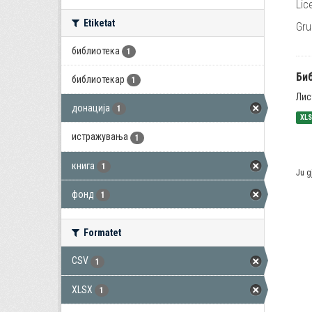
Lic
Etiketat
Gru
библиотека
1
Би
библиотекар
1
Лис
донација
1
XL
истражувања
1
книга
1
Ju g
фонд
1
Formatet
CSV
1
XLSX
1