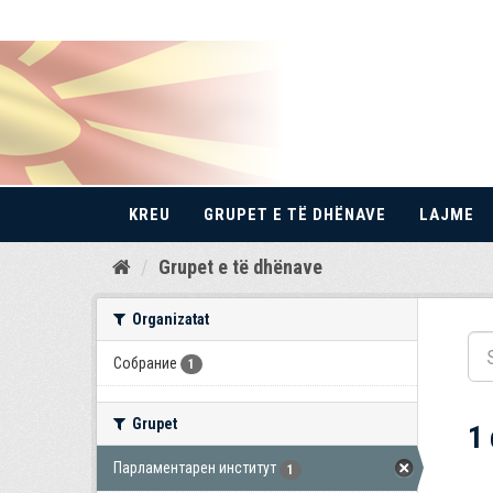
KREU
GRUPET E TË DHËNAVE
LAJME
Kalo
Grupet e të dhënave
te
përmbajtja
Organizatat
Собрание
1
Grupet
1
Парламентарен институт
1