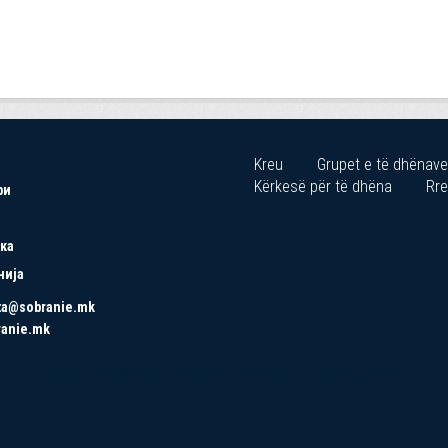
Kreu
Grupet e të dhënave
Kërkesë për të dhëna
Rre
ри
ка
нија
ta@sobranie.mk
ranie.mk
Copyrights © 2021 All Rights Reserved by Asseco SEE.