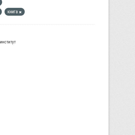
книга
институт