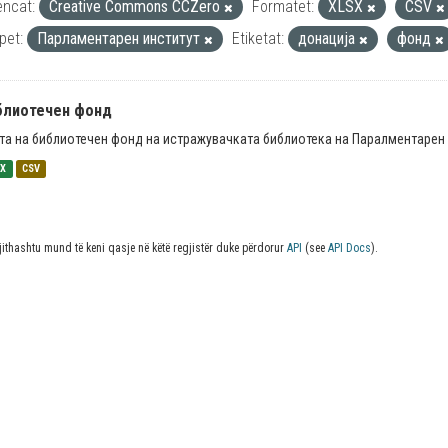
encat:
Creative Commons CCZero
Formatet:
XLSX
CSV
pet:
Парламентарен институт
Etiketat:
донација
фонд
блиотечен фонд
та на библиотечен фонд на истражувачката библиотека на Паралментарен 
SX
CSV
jithashtu mund të keni qasje në këtë regjistër duke përdorur
API
(see
API Docs
).